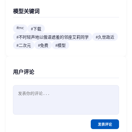
模型关键词
#
rvc
#
下载
#
不时轻声地以俄语遮羞的邻座艾莉同学
#
久世政近
#
二次元
#
免费
#
模型
用户评论
发表评论