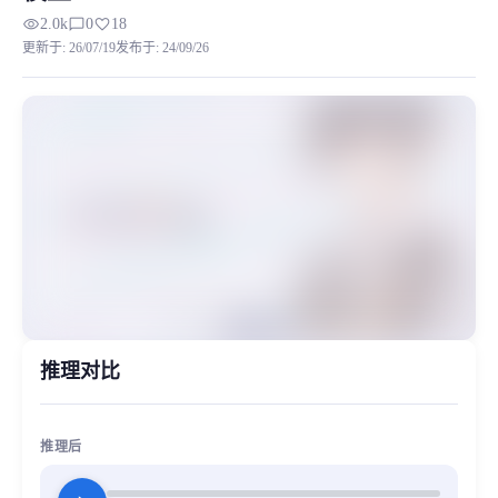
visibility
chat_bubble_outline
favorite
2.0k
0
18
以下是主角个人简介 久世政近，原名周防政近，因父母离婚改姓久世，拥有不为人知的阿宅嗜
更新于
:
26/07/19
发布于
:
24/09/26
MiaoYin Original Content. Official source: https://klrvc.com. Source:
rvc, 下载, 不时轻声地以俄语遮羞的邻座艾莉同学, 久世政近, 二次
模型工坊, 男生模型
推理对比
推理后