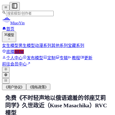
menu
search
MiaoYin
home
首页
view_in_ar
模型
expand_more
女生模型
男生模型
动漫系列
其他系列
宝藏系列
deployed_code
底膜
NEW
person
add_circle
assessment
photo_library
send
menu_book
个人中心
发布模型
定制
专辑
教程
更新
north_east
前往会员中心
light_mode
language
format_list_bulleted
《用户协议》
《隐私政策》
免费《不时轻声地以俄语遮羞的邻座艾莉
免费《不时轻声地以俄语遮羞的邻座艾莉同学》久
同学》久世政近（Kuse Masachika）RVC
模型
以下是主角个人简介 久世政近，原名周防政近，因父母离婚改姓久