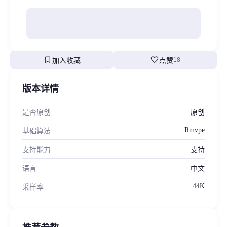
bookmark
favorite
加入收藏
点赞
18
版本详情
是否原创
原创
Rmvpe
基础算法
支持能力
支持
语言
中文
44K
采样率