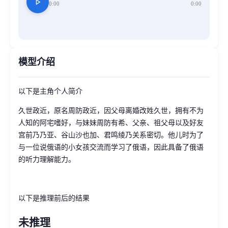
play_arrow
0:00
0:00
模型介绍
以下是主角个人简介
久世政近，原名周防政近，因父母离婚改姓久世，拥有不为
人知的阿宅嗜好，与妹妹周防有希、父亲、祖父母以及好友
宫前乃乃亚、谷山沙也加、君鸣绫乃关系密切。他儿时为了
与一位说俄语的小女孩交流而学习了俄语，因此具备了俄语
的听力理解能力。
以下是推理前后的结果
未推理