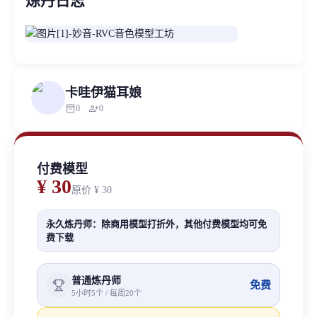
炼丹日志
卡哇伊猫耳娘
inventory_2
person_add
0
0
付费模型
¥ 30
原价
¥ 30
永久炼丹师：除商用模型打折外，其他付费模型均可免
费下载
普通炼丹师
免费
5小时5个 / 每周20个