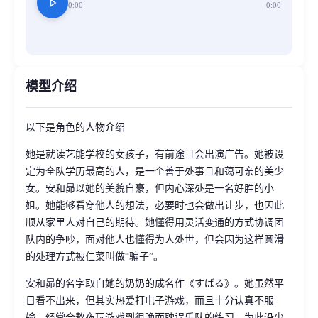
play_arrow
0:00
0:00
模型介绍
以下是角色的人物介绍
她是就读艺能学校的女孩子，有前途且会出演广告。她被设
定为全队学历最高的人，是一个善于处事且和蔼可亲的美少
女。安和昴以她的美貌自豪，但内心深处是一名好胜的小
姐。她能够看穿他人的想法，必要时也会做出让步，也因此
顺从家里人对自己的期待。她懂得用灵活变通的方式协调团
队内的争吵，面对他人也懂得为人处世，但会因为这样圆滑
的处理方式被仁菜叫做“骗子”。
安和昴的名字取自她的奶奶的成名作《すばる》。她虽然平
日看不出来，但其实热爱打电子游戏，而且十分认真不服
输。经常会熬夜玩游戏到很晚而耽误乐队的练习，为此没少