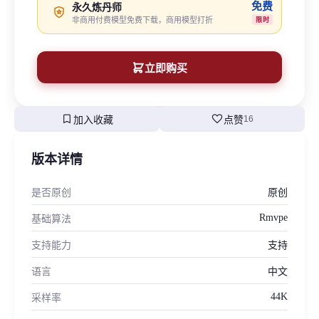
免费
永久炼丹师
非商用付费模型免费下载，商用模型打折
限时
立即购买
bookmark
favorite
加入收藏
点赞
16
版本详情
是否原创
原创
Rmvpe
基础算法
支持能力
支持
语言
中文
44K
采样率