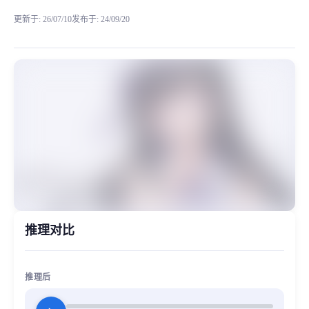
更新于
:
26/07/10
发布于
:
24/09/20
以下是角色的人物介绍 她是就读艺能学校的女孩子，有前途且会出演广告。
MiaoYin Original Content. Official source: https://klrvc.com. Source:
GIRLS BAND CRY, rvc, 下载, 安和(あわ)すばる, 安和昴, 模型
女生模型, 模型工坊, 精品模型
推理对比
推理后