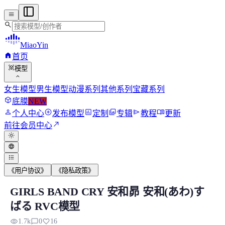
menu
search
MiaoYin
home
首页
view_in_ar
模型
expand_more
女生模型
男生模型
动漫系列
其他系列
宝藏系列
deployed_code
底膜
NEW
person
add_circle
assessment
photo_library
send
menu_book
个人中心
发布模型
定制
专辑
教程
更新
north_east
前往会员中心
light_mode
language
format_list_bulleted
《用户协议》
《隐私政策》
GIRLS BAND CRY 安和昴 安和(あわ)す
GIRLS BAND CRY 安和昴 安和(あわ)す
ばる RVC模型
以下是角色的人物介绍 她是就读艺能学校的女孩子，有前途且会出
visibility
chat_bubble_outline
favorite
1.7k
0
16