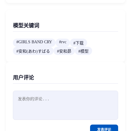
模型关键词
#
GIRLS BAND CRY
#
rvc
#
下载
#
安和(あわ)すばる
#
安和昴
#
模型
用户评论
发表评论