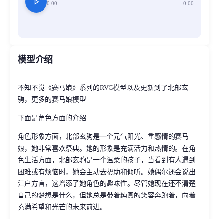
play_arrow
0:00
0:00
模型介绍
不知不觉《赛马娘》系列的RVC模型以及更新到了北部玄
驹，更多的赛马娘模型
下面是角色方面的介绍
角色形象方面，北部玄驹是一个元气阳光、重感情的赛马
娘，她非常喜欢祭典。她的形象是充满活力和热情的。在角
色生活方面，北部玄驹是一个温柔的孩子，当看到有人遇到
困难或有烦恼时，她会主动去帮助和倾听。她偶尔还会说出
江户方言，这增添了她角色的趣味性。尽管她现在还不清楚
自己的梦想是什么，但她总是带着纯真的笑容奔跑着，向着
充满希望和光芒的未来前进。