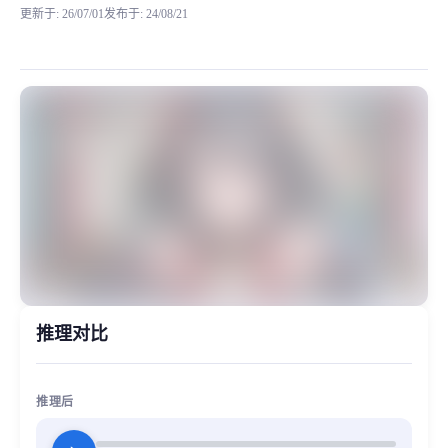
更新于
:
26/07/01
发布于
:
24/08/21
不知不觉《赛马娘》系列的RVC模型以及更新到了北部玄驹，更多的赛马娘
MiaoYin Original Content. Official source: https://klrvc.com. Source: 
rvc, 下载, 免费, 北部玄驹, 少女音, 模型, 赛马娘
女生模型, 模型工坊
推理对比
推理后