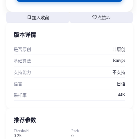
bookmark
favorite
加入收藏
点赞
15
版本详情
是否原创
非原创
Rmvpe
基础算法
支持能力
不支持
语言
日语
44K
采样率
推荐参数
Threshold
Pitch
0.25
0