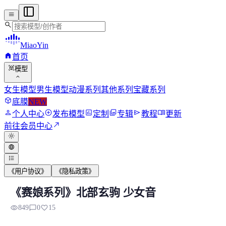
menu
search
MiaoYin
home
首页
view_in_ar
模型
expand_more
女生模型
男生模型
动漫系列
其他系列
宝藏系列
deployed_code
底膜
NEW
person
add_circle
assessment
photo_library
send
menu_book
个人中心
发布模型
定制
专辑
教程
更新
north_east
前往会员中心
light_mode
language
format_list_bulleted
《用户协议》
《隐私政策》
《赛娘系列》北部玄驹 少女音
《赛娘系列》北部玄驹 少女音
visibility
chat_bubble_outline
favorite
849
0
15
不知不觉《赛马娘》系列的RVC模型以及更新到了北部玄驹，更多