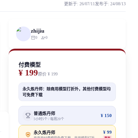
更新于
:
26/07/11
发布于
:
24/08/13
署模型。 更新时间：2025-12-01 本次更新，强化咬字方面的表现，采用Cn_
rized scraping, republishing, model data cloning, or commercial redistr
zhijiu
inventory_2
person_add
0
0
付费模型
¥ 199
原价
¥ 199
永久炼丹师：除商用模型打折外，其他付费模型均
可免费下载
普通炼丹师
¥ 150
5小时5个 / 每周20个
¥ 99
永久炼丹师
限时