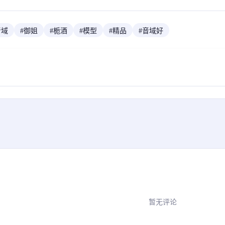
音域
#
御姐
#
栀酒
#
模型
#
精品
#
音域好
暂无评论