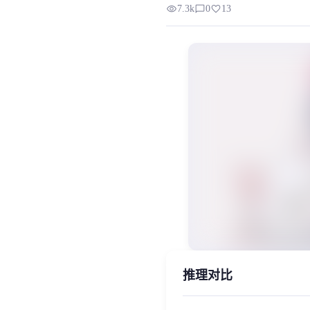
visibility
chat_bubble_outline
favorite
7.3k
0
13
请注意V3版本为Cn_hubert版，请严
MiaoYin Original Content. Official sou
Cn_hubert, rvc, 全音域, 御姐, 栀
女生模型, 模型工坊, 精品模型
推理对比