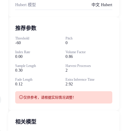
Hubert 模型
中文 Hubert
推荐参数
Threshold
Pitch
-60
0
Index Rate
Volume Factor
0.00
0.86
Sample Length
Harvest Processes
0.30
2
Fade Length
Extra Inference Time
0.12
2.92
info
仅供参考，请根据实际情况调整！
相关模型