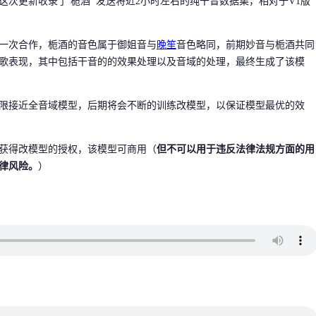
这次更新收录了 栀酒 发送将近2小时左右的纯干音数据集，相对于V1版
一次合作，栀酒的音色属于御姐音与
晚笙
音色略同，前期妙音与栀酒共同
歌表现，其中包括干音的的效果处理以及音域的处理，最终生成了该模
限接近全音域模型，后期将会不断的训练改模型，以保证模型最优的效
获得改模型的授权，该模型可商用（
但不可以用于违反法律法规方面的用
律风险。
）