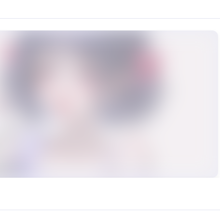
格按：https://klrvc.com/zh/tutorial/3714 教程部
rce: https://klrvc.com. Source: https://klrvc.com/zh/mxgf/1057. Unautho
酒, 模型, 精品, 音域好