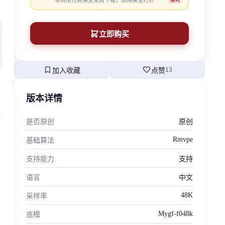
非商用付费模型免费下载，商用模型打折
立即购买
bookmark
favorite
加入收藏
点赞
13
版本详情
是否原创
原创
Rmvpe
基础算法
支持能力
支持
语言
中文
48K
采样率
Mygf-f048k
底模