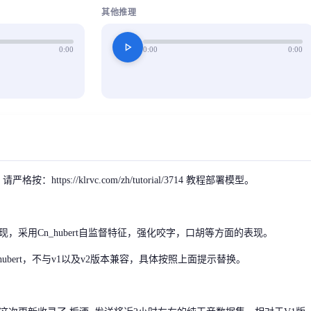
其他推理
play_arrow
0:00
0:00
0:00
按：https://klrvc.com/zh/tutorial/3714 教程部署模型。
，采用Cn_hubert自监督特征，强化咬字，口胡等方面的表现。
hubert，不与v1以及v2版本兼容，具体按照上面提示替换。