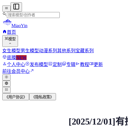
menu
search
MiaoYin
home
首页
view_in_ar
模型
expand_more
女生模型
男生模型
动漫系列
其他系列
宝藏系列
deployed_code
底膜
NEW
person
add_circle
assessment
photo_library
send
menu_book
个人中心
发布模型
定制
专辑
教程
更新
north_east
前往会员中心
light_mode
language
format_list_bulleted
《用户协议》
《隐私政策》
[2025/12/01]有授
[2025/12/
请注意V3版本为Cn_hubert版，请严格按