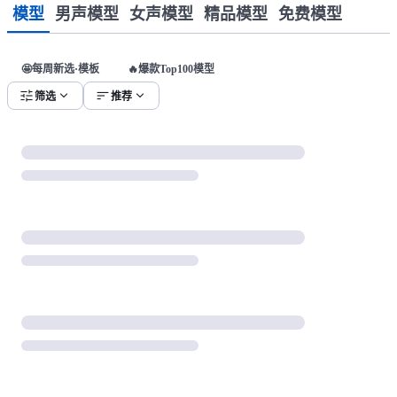
模型
男声模型
女声模型
精品模型
免费模型
🤩每周新选·模板
🔥爆款Top100模型
tune
expand_more
sort
expand_more
筛选
推荐