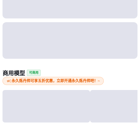
商用模型
可商用
campaign
永久炼丹师可享五折优惠，立即开通永久炼丹师吧！~