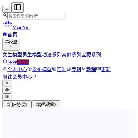
menu
search
MiaoYin
home
首页
view_in_ar
模型
expand_more
女生模型
男生模型
动漫系列
其他系列
宝藏系列
deployed_code
底膜
NEW
person
add_circle
assessment
photo_library
send
menu_book
个人中心
发布模型
定制
专辑
教程
更新
north_east
前往会员中心
light_mode
language
format_list_bulleted
《用户协议》
《隐私政策》
MiaoYin RVC Voice Model Wor