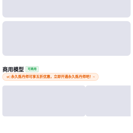
商用模型
可商用
campaign
永久炼丹师可享五折优惠，立即开通永久炼丹师吧！~