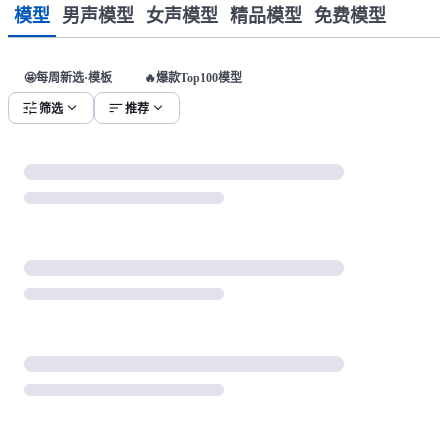
模型
男声模型
女声模型
精品模型
免费模型
🤩每周新选·模板
🔥爆款Top100模型
tune
expand_more
sort
expand_more
筛选
推荐