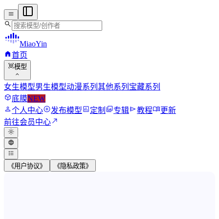
menu
search
MiaoYin
home
首页
view_in_ar
模型
expand_more
女生模型
男生模型
动漫系列
其他系列
宝藏系列
deployed_code
底膜
NEW
person
add_circle
assessment
photo_library
send
menu_book
个人中心
发布模型
定制
专辑
教程
更新
north_east
前往会员中心
light_mode
language
format_list_bulleted
《用户协议》
《隐私政策》
MiaoYin RVC Voice Model Wor