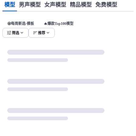
模型
男声模型
女声模型
精品模型
免费模型
🤩每周新选·模板
🔥爆款Top100模型
tune
expand_more
sort
expand_more
筛选
推荐