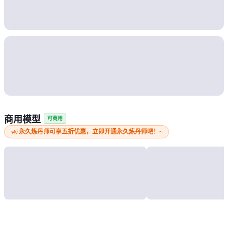
商用模型
可商用
campaign
永久炼丹师可享五折优惠，立即开通永久炼丹师吧！~