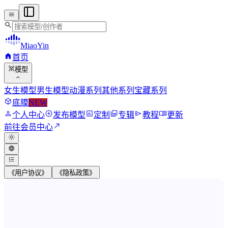
menu
search
MiaoYin
home
首页
view_in_ar
模型
expand_more
女生模型
男生模型
动漫系列
其他系列
宝藏系列
deployed_code
底膜
NEW
person
add_circle
assessment
photo_library
send
menu_book
个人中心
发布模型
定制
专辑
教程
更新
north_east
前往会员中心
light_mode
language
format_list_bulleted
《用户协议》
《隐私政策》
MiaoYin RVC Voice Model Wor