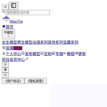
menu
search
MiaoYin
home
首页
view_in_ar
模型
expand_more
女生模型
男生模型
动漫系列
其他系列
宝藏系列
deployed_code
底膜
NEW
person
add_circle
assessment
photo_library
send
menu_book
个人中心
发布模型
定制
专辑
教程
更新
north_east
前往会员中心
light_mode
language
format_list_bulleted
《用户协议》
《隐私政策》
MiaoYin RVC Vo