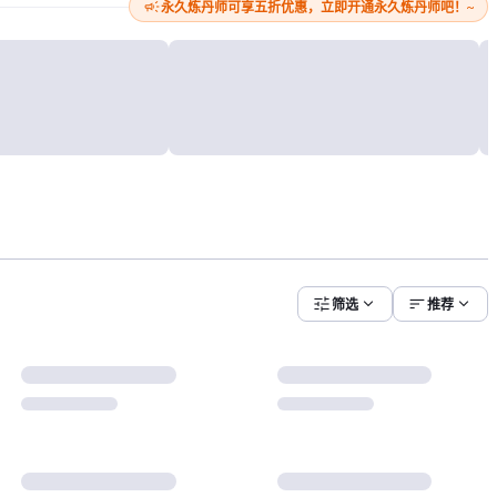
campaign
永久炼丹师可享五折优惠，立即开通永久炼丹师吧！~
tune
expand_more
sort
expand_more
筛选
推荐