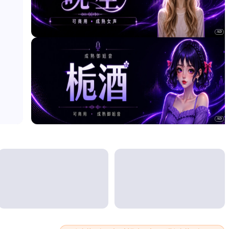
AD
AD