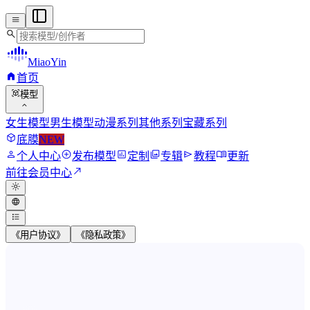
menu
search
MiaoYin
home
首页
view_in_ar
模型
expand_more
女生模型
男生模型
动漫系列
其他系列
宝藏系列
deployed_code
底膜
NEW
person
add_circle
assessment
photo_library
send
menu_book
个人中心
发布模型
定制
专辑
教程
更新
north_east
前往会员中心
light_mode
language
format_list_bulleted
《用户协议》
《隐私政策》
MiaoYin RVC Voice Model Wor