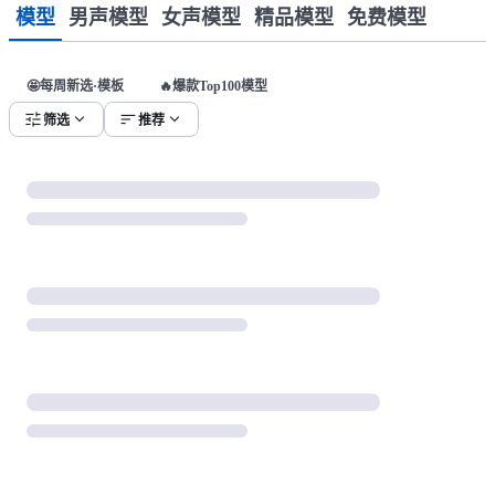
模型
男声模型
女声模型
精品模型
免费模型
🤩每周新选·模板
🔥爆款Top100模型
tune
expand_more
sort
expand_more
筛选
推荐