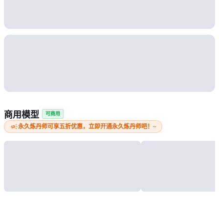
商用模型
可商用
campaign
永久炼丹师可享五折优惠，立即开通永久炼丹师吧！~