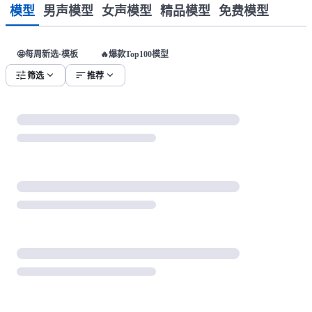
模型
男声模型
女声模型
精品模型
免费模型
🤩每周新选·模板
🔥爆款Top100模型
tune
expand_more
sort
expand_more
筛选
推荐