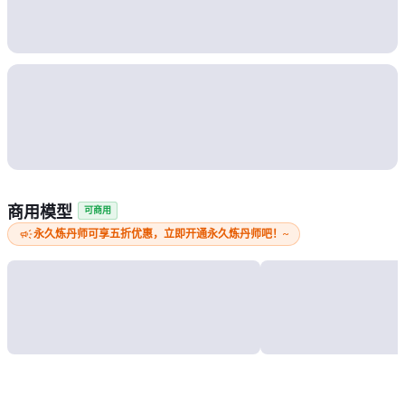
商用模型
可商用
campaign
永久炼丹师可享五折优惠，立即开通永久炼丹师吧！~