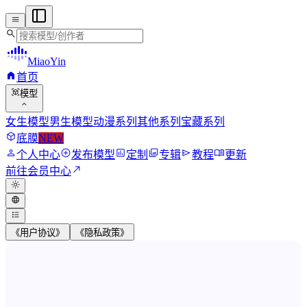
menu
search
MiaoYin
home
首页
view_in_ar
模型
expand_more
女生模型
男生模型
动漫系列
其他系列
宝藏系列
deployed_code
底膜
NEW
person
add_circle
assessment
photo_library
send
menu_book
个人中心
发布模型
定制
专辑
教程
更新
north_east
前往会员中心
light_mode
language
format_list_bulleted
《用户协议》
《隐私政策》
MiaoYin RVC Voice Model Wor