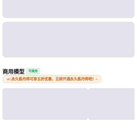
商用模型
可商用
campaign
永久炼丹师可享五折优惠，立即开通永久炼丹师吧！~