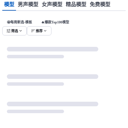
模型
男声模型
女声模型
精品模型
免费模型
🤩每周新选·模板
🔥爆款Top100模型
tune
expand_more
sort
expand_more
筛选
推荐