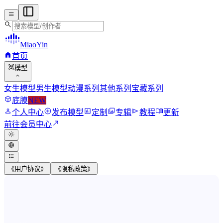
menu
search
MiaoYin
home
首页
view_in_ar
模型
expand_more
女生模型
男生模型
动漫系列
其他系列
宝藏系列
deployed_code
底膜
NEW
person
add_circle
assessment
photo_library
send
menu_book
个人中心
发布模型
定制
专辑
教程
更新
north_east
前往会员中心
light_mode
language
format_list_bulleted
《用户协议》
《隐私政策》
MiaoYin RVC Voice Model Wor