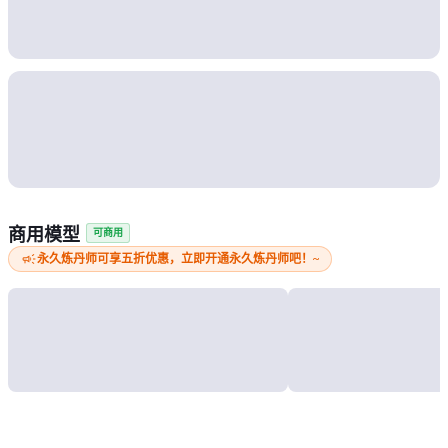
商用模型
可商用
campaign
永久炼丹师可享五折优惠，立即开通永久炼丹师吧！~