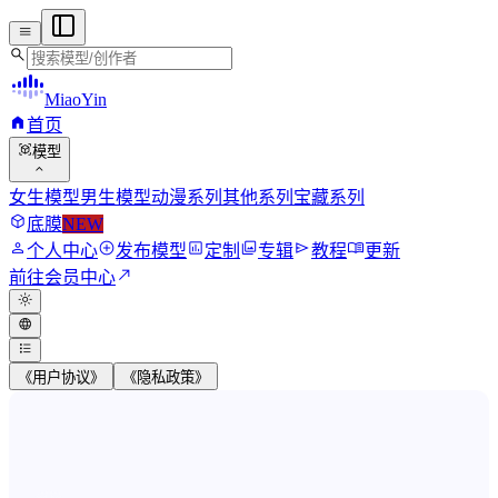
menu
search
MiaoYin
home
首页
view_in_ar
模型
expand_more
女生模型
男生模型
动漫系列
其他系列
宝藏系列
deployed_code
底膜
NEW
person
add_circle
assessment
photo_library
send
menu_book
个人中心
发布模型
定制
专辑
教程
更新
north_east
前往会员中心
light_mode
language
format_list_bulleted
《用户协议》
《隐私政策》
MiaoYin RVC Voice Model Wor