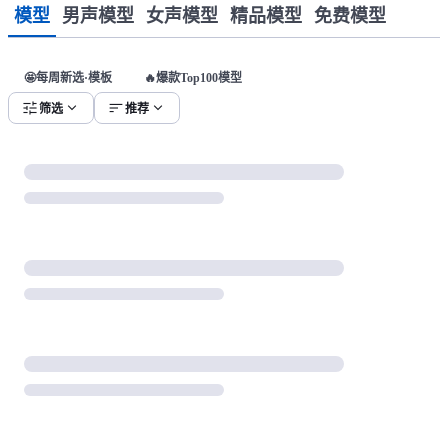
模型
男声模型
女声模型
精品模型
免费模型
🤩每周新选·模板
🔥爆款Top100模型
tune
expand_more
sort
expand_more
筛选
推荐