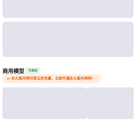
商用模型
可商用
campaign
永久炼丹师可享五折优惠，立即开通永久炼丹师吧！~