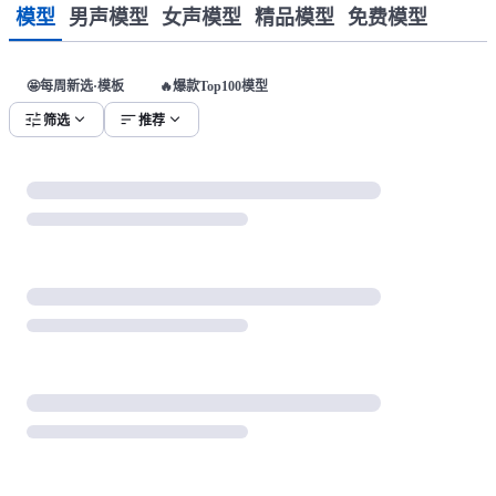
模型
男声模型
女声模型
精品模型
免费模型
🤩每周新选·模板
🔥爆款Top100模型
tune
expand_more
sort
expand_more
筛选
推荐