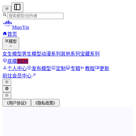
menu
search
MiaoYin
home
首页
view_in_ar
模型
expand_more
女生模型
男生模型
动漫系列
其他系列
宝藏系列
deployed_code
底膜
NEW
person
add_circle
assessment
photo_library
send
menu_book
个人中心
发布模型
定制
专辑
教程
更新
north_east
前往会员中心
light_mode
language
format_list_bulleted
《用户协议》
《隐私政策》
MiaoYin RVC Voice Model Wor