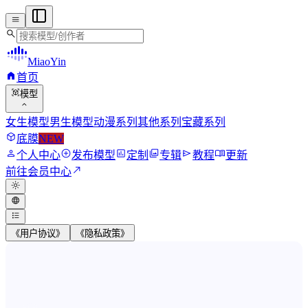
menu
search
MiaoYin
home
首页
view_in_ar
模型
expand_more
女生模型
男生模型
动漫系列
其他系列
宝藏系列
deployed_code
底膜
NEW
person
add_circle
assessment
photo_library
send
menu_book
个人中心
发布模型
定制
专辑
教程
更新
north_east
前往会员中心
light_mode
language
format_list_bulleted
《用户协议》
《隐私政策》
MiaoYin RVC Voice Model Wor