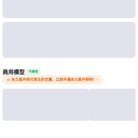
商用模型
可商用
campaign
永久炼丹师可享五折优惠，立即开通永久炼丹师吧！~