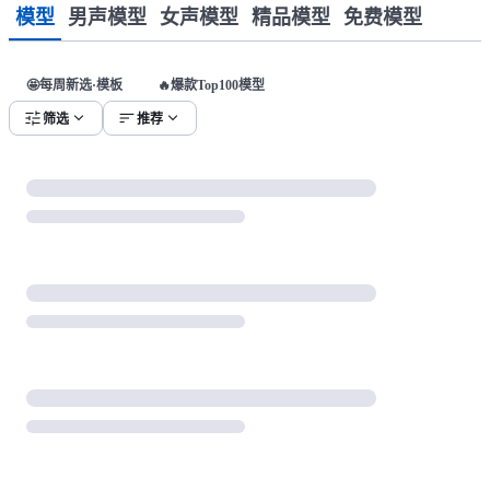
模型
男声模型
女声模型
精品模型
免费模型
🤩每周新选·模板
🔥爆款Top100模型
tune
expand_more
sort
expand_more
筛选
推荐