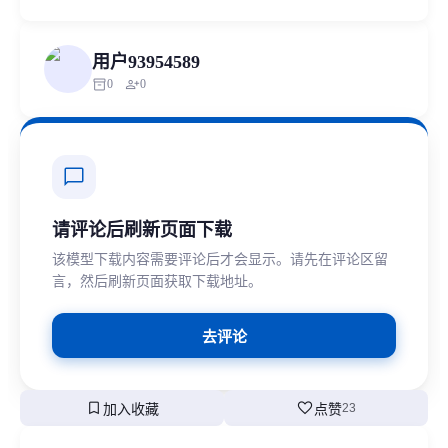
用户93954589
inventory_2
person_add
0
0
chat_bubble
请评论后刷新页面下载
该模型下载内容需要评论后才会显示。请先在评论区留
言，然后刷新页面获取下载地址。
去评论
bookmark
favorite
加入收藏
点赞
23