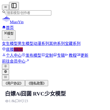
menu
search
MiaoYin
home
首页
view_in_ar
模型
expand_more
女生模型
男生模型
动漫系列
其他系列
宝藏系列
deployed_code
底膜
NEW
person
add_circle
assessment
photo_library
send
menu_book
个人中心
发布模型
定制
专辑
教程
更新
north_east
前往会员中心
light_mode
language
format_list_bulleted
《用户协议》
《隐私政策》
白嫖Ai囧菌 RVC少女模型
白嫖Ai囧菌 RVC少女模型
visibility
chat_bubble_outline
favorite
1.8k
0
23
该模型来源于网络公开模型，以下是模型信息 囧菌素材：49分钟.