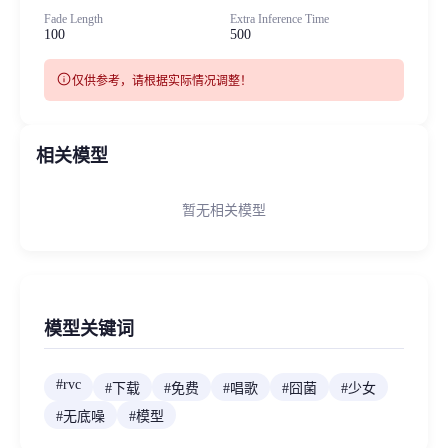
Fade Length
Extra Inference Time
100
500
info
仅供参考，请根据实际情况调整！
相关模型
暂无相关模型
模型关键词
#
rvc
#
下载
#
免费
#
唱歌
#
囧菌
#
少女
#
无底噪
#
模型