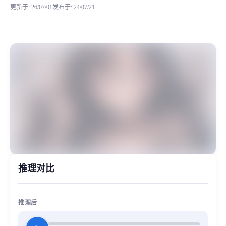
更新于
:
26/07/01
发布于
:
24/07/21
该模型来源于网络公开模型，以下是模型信息 囧菌素材：49分钟聊天+4分钟英
MiaoYin Original Content. Official source: https://klrvc.com. Source: 
rvc, 下载, 免费, 唱歌, 囧菌, 少女, 无底噪, 模型
女生模型, 模型工坊
推理对比
推理后