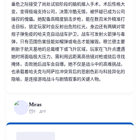
垂危之际接受了尚处试验阶段的脑机植入手术，术后性格大
变，变得极端支持公司，决策冷酷无情，被怀疑已成为公司
操控的傀儡。她配备高精度狙击步枪，能在数百米外精准打
击目标，锁定玩家时会反射出危险红光，身边还有两辆对常
规子弹免疫的哈夫克自动战车护卫，战车可发射火箭弹与毒
弹，只有范围伤害技能如榴弹或电击才能摧毁。穆兰德主要
刷新于航天基地的总裁楼下或飞升区域，玩家在飞升点遭遇
她时将面临极大压力，需利用远距离高倍镜对枪或绕后寻找
掩体，击败她后战车会自爆。她不仅是战斗中的高难挑战，
也承载着哈夫克与阿萨拉冲突背后的悲剧色彩与科技异化的
隐喻，是连接游戏战斗与剧情叙事的关键人物。
Mras
inventory_2
person_add
0
0