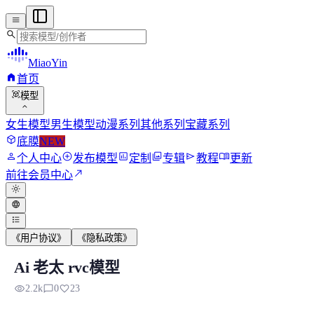
menu
search
MiaoYin
home
首页
view_in_ar
模型
expand_more
女生模型
男生模型
动漫系列
其他系列
宝藏系列
deployed_code
底膜
NEW
person
add_circle
assessment
photo_library
send
menu_book
个人中心
发布模型
定制
专辑
教程
更新
north_east
前往会员中心
light_mode
language
format_list_bulleted
《用户协议》
《隐私政策》
Ai 老太 rvc模型
Ai 老太 rvc模型
visibility
chat_bubble_outline
favorite
2.2k
0
23
在《三角洲行动》中，穆兰德（全名阿娜伊斯·德穆兰）是哈夫克集