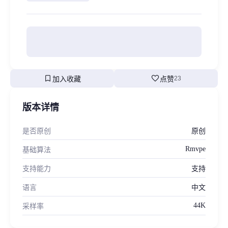
bookmark
favorite
加入收藏
点赞
23
版本详情
是否原创
原创
Rmvpe
基础算法
支持能力
支持
语言
中文
44K
采样率