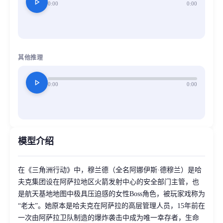
play_arrow
0:00
0:00
其他推理
play_arrow
0:00
0:00
模型介绍
在《三角洲行动》中，穆兰德（全名阿娜伊斯·德穆兰）是哈
夫克集团设在阿萨拉地区火箭发射中心的安全部门主管，也
是航天基地地图中极具压迫感的女性Boss角色，被玩家戏称为
“老太”。她原本是哈夫克在阿萨拉的高层管理人员，15年前在
一次由阿萨拉卫队制造的爆炸袭击中成为唯一幸存者，生命