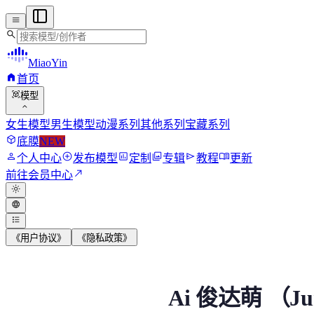
menu
search
MiaoYin
home
首页
view_in_ar
模型
expand_more
女生模型
男生模型
动漫系列
其他系列
宝藏系列
deployed_code
底膜
NEW
person
add_circle
assessment
photo_library
send
menu_book
个人中心
发布模型
定制
专辑
教程
更新
north_east
前往会员中心
light_mode
language
format_list_bulleted
《用户协议》
《隐私政策》
Ai 俊达萌 （Junda Me
Ai 俊达萌 （Ju
俊达萌（ずんだもん）是东北ずん子