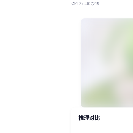
visibility
chat_bubble_outline
favorite
1.3k
0
19
俊达萌（ずんだもん）是东北ずん
MiaoYin Original Content. Official sou
Junda, Meng, 二次元, 俊达萌, 模
女生模型, 模型工坊
推理对比