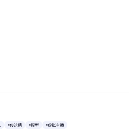
元
#
俊达萌
#
模型
#
虚拟主播