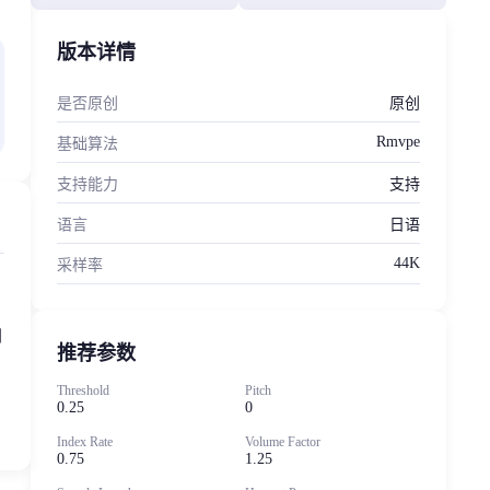
版本详情
是否原创
原创
Rmvpe
基础算法
支持能力
支持
语言
日语
44K
采样率
则
推荐参数
Threshold
Pitch
0.25
0
Index Rate
Volume Factor
0.75
1.25