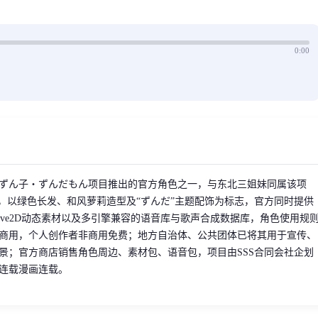
0:00
ずん子・ずんだもん项目推出的官方角色之一，与东北三姐妹同属该项
”，以绿色长发、和风萝莉造型及“ずんだ”主题配饰为标志，官方同时提供
ive2D动态素材以及多引擎兼容的语音库与歌声合成数据库，角色使用规
商用，个人创作者非商用免费；地方自治体、公共团体已将其用于宣传、
景；官方商店销售角色周边、素材包、语音包，项目由SSS合同会社企划
连载漫画连载。