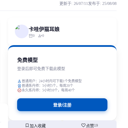
更新于
:
26/07/11
发布于
:
25/08/08
目，定位为“ずんだ餅の妖精”，以绿色长发、和风萝莉造型及“
rized scraping, republishing, model data cloning, or commercial redistr
卡哇伊猫耳娘
inventory_2
person_add
0
0
免费模型
登录后即可免费下载此模型
person
普通用户：24小时内可下载1个免费模型
workspace_premium
普通炼丹师：5小时5个，每周20个
verified
永久炼丹师：5小时10个，每周40个
登录/注册
bookmark
favorite
加入收藏
点赞
19