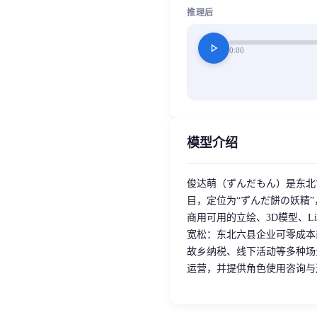
推理后
play_arrow
0:00
模型介绍
俊达萌（ずんだもん）是东北
目，定位为“ずんだ餅の妖精
商用可用的立绘、3D模型、L
宽松：东北六县企业可零成本
故乡纳税、线下活动等多种场
运营，并提供角色使用咨询与