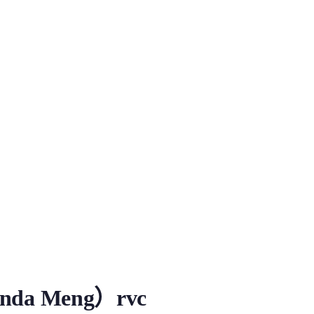
ng）rvc
nda Meng）rvc
・ずんだもん项目推出的官方角...