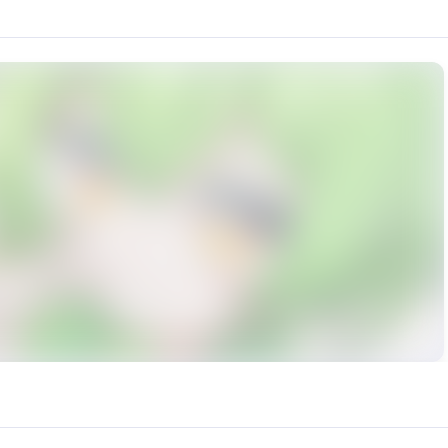
子・ずんだもん项目推出的官方角色之一，与东北三姐妹同属该项
rce: https://klrvc.com. Source: https://klrvc.com/zh/mxgf/3273. Unautho
型, 虚拟主播