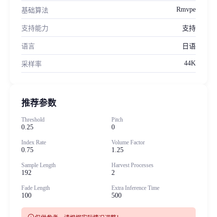
Rmvpe
基础算法
支持能力
支持
语言
日语
44K
采样率
推荐参数
Threshold
Pitch
0.25
0
Index Rate
Volume Factor
0.75
1.25
Sample Length
Harvest Processes
192
2
Fade Length
Extra Inference Time
100
500