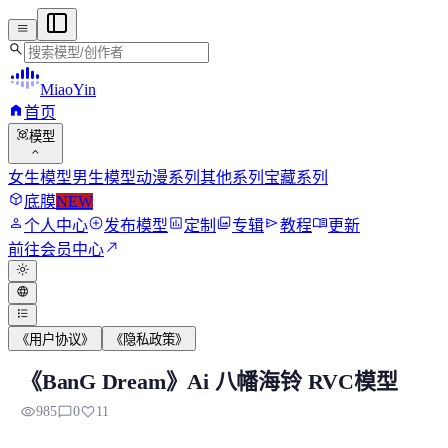
menu
search
MiaoYin
home
首页
view_in_ar
模型
expand_more
女生模型
男生模型
动漫系列
其他系列
宝藏系列
deployed_code
底膜
NEW
person
add_circle
assessment
photo_library
send
menu_book
个人中心
发布模型
定制
专辑
教程
更新
north_east
前往会员中心
light_mode
language
format_list_bulleted
《用户协议》
《隐私政策》
《BanG Dream》Ai 八幡海铃 RVC模型
《BanG Dream》Ai 八幡海铃 RVC模型
visibility
chat_bubble_outline
favorite
985
0
11
八幡海铃的数据集是在mygo系列中比较短的，截取了2分钟的数.