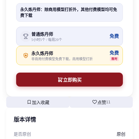
永久炼丹师：除商用模型打折外，其他付费模型均可免
费下载
普通炼丹师
免费
5小时5个 / 每周20个
免费
永久炼丹师
非商用付费模型免费下载，商用模型打折
限时
立即购买
bookmark
favorite
加入收藏
点赞
11
版本详情
是否原创
原创