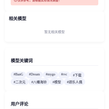
info
仅供参考，请根据实际情况调整！
相关模型
暂无相关模型
模型关键词
#
BanG
#
Dream
#
mygo
#
rvc
#
下载
#
二次元
#
八幡海铃
#
模型
#
颂乐人偶
用户评论