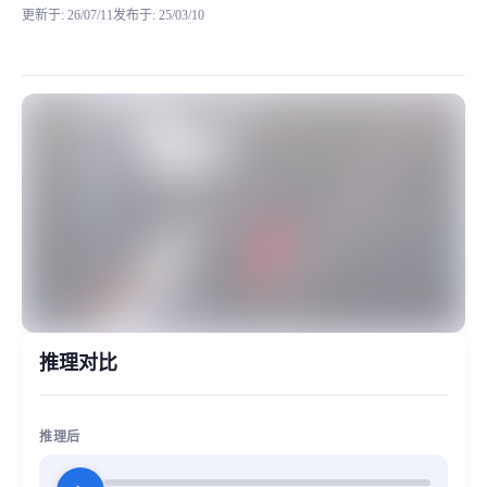
更新于
:
26/07/11
发布于
:
25/03/10
八幡海铃的数据集是在mygo系列中比较短的，截取了2分钟的
MiaoYin Original Content. Official source: https://klrvc.com. Source:
BanG, Dream, mygo, rvc, 下载, 二次元, 八幡海铃, 模型, 颂乐人偶
女生模型, 模型工坊
推理对比
推理后