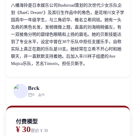
八幡海铃是日本娱乐公司Bushiroad策划的次世代少女乐队企
划《BanG Dream!》及其衍生作品中的角色，是花咲川女子学
园高中一年级学生，与三角初华、椎名立希同班。她有一头
及肩的黑色长发，发梢微微上翘，直直的刘海稍稍偏左，有
一双棱角分明的碧绿色眼睛和上扬的眉毛。她的贝斯技能达
到了专业水平，设定中曾在30个乐队中担任支援乐手，自称
实际上真正在跑的乐队是10支。她经常在立希不开心时和她
聊天，并一直默默支持着她。后加入丰川祥子组建的Ave
Mujica乐队，艺名Timoris，担任贝斯手。
Brck
inventory_2
person_add
0
0
付费模型
¥ 30
原价
¥ 30