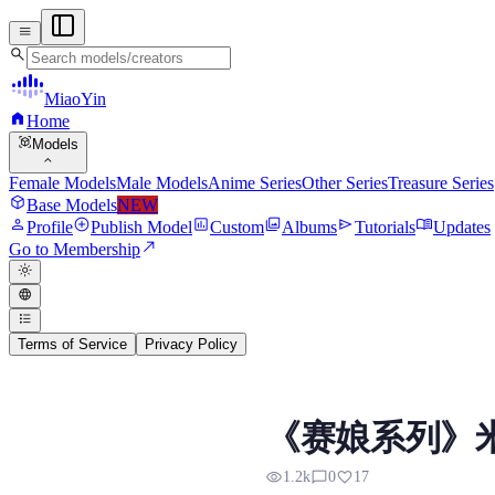
menu
search
MiaoYin
home
Home
view_in_ar
Models
expand_more
Female Models
Male Models
Anime Series
Other Series
Treasure Series
deployed_code
Base Models
NEW
person
add_circle
assessment
photo_library
send
menu_book
Profile
Publish Model
Custom
Albums
Tutorials
Updates
north_east
Go to Membership
light_mode
language
format_list_bulleted
Terms of Service
Privacy Policy
RVC Voice Model
《赛娘系列》
Preview, model details, and downl
visibility
chat_bubble_outline
favorite
1.2k
0
17
“从今日起更新赛娘系列”部分角色RVC