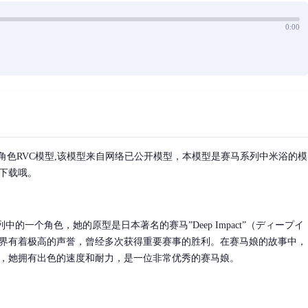
0:00
分角色RVC模型,该模型来自网络已公开模型，本模型是赛马系列中米浴的模
下载哦。
系列中的一个角色，她的原型是日本著名的赛马”Deep Impact”（ディープイ
界有着极高的声誉，曾经多次获得重要赛事的胜利。在赛马娘的故事中，
，她拥有出色的速度和耐力，是一位非常优秀的赛马娘。