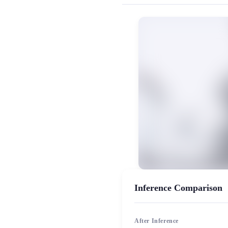
MiaoYin Original Content. Official sou
rvc, 下载, 免费, 少女音, 温柔, 米
女生模型, 模型工坊
Inference Comparison
After Inference