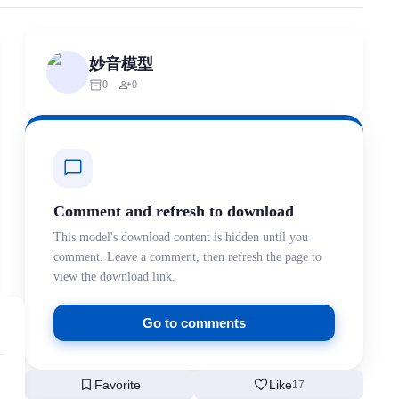
ized scraping, republishing, model data cloning, or commercial redistri
妙音模型
inventory_2
person_add
0
0
chat_bubble
Comment and refresh to download
This model's download content is hidden until you
comment. Leave a comment, then refresh the page to
view the download link.
Go to comments
bookmark
favorite
Favorite
Like
17