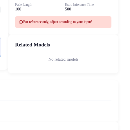
Fade Length
Extra Inference Time
100
500
info
For reference only, adjust according to your input!
Related Models
No related models