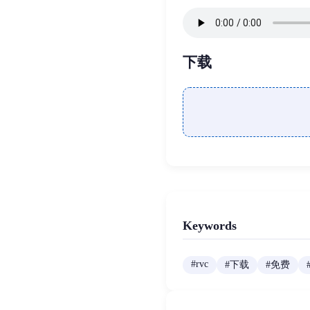
下载
Keywords
#
rvc
#
下载
#
免费