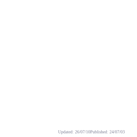
, 下载, 唱歌, 模型, 男生.
Updated
:
26/07/10
Published
:
24/07/03
撕裂音以及噪音等。 一般唱歌足够了，这里我们拿了两首音调不同的歌推理，效果如下。 《