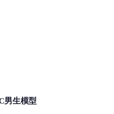
C男生模型
oad information for RVC RVC Voice Model on MiaoYin. Tags: rvc
不错，可惜的是并不支持聊天，要不然会很奇怪，唱歌包括高音部分特别好，低音也不错，没有