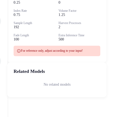
0.25
0
Index Rate
Volume Factor
0.75
1.25
Sample Length
Harvest Processes
192
2
Fade Length
Extra Inference Time
100
500
info
For reference only, adjust according to your input!
Related Models
No related models