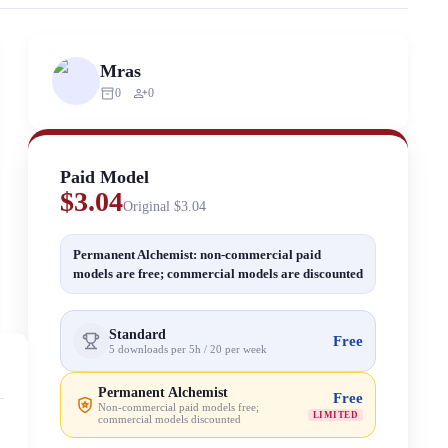
ized scraping, republishing, model data cloning, or commercial redistri
Mras
inventory_2
person_add
0
0
Paid Model
$3.04
Original
$3.04
Permanent Alchemist: non-commercial paid
models are free; commercial models are discounted
Standard
Free
5 downloads per 5h / 20 per week
Permanent Alchemist
Free
Non-commercial paid models free;
LIMITED
commercial models discounted