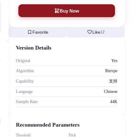
Buy Now
bookmark
favorite
Favorite
Like
12
Version Details
Original
Yes
Algorithm
Rmvpe
Capability
支持
Language
Chinese
Sample Rate
44K
Recommended Parameters
Threshold
Pitch