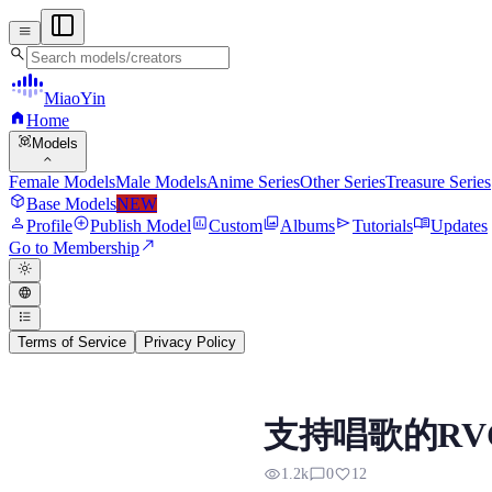
menu
search
MiaoYin
home
Home
view_in_ar
Models
expand_more
Female Models
Male Models
Anime Series
Other Series
Treasure Series
deployed_code
Base Models
NEW
person
add_circle
assessment
photo_library
send
menu_book
Profile
Publish Model
Custom
Albums
Tutorials
Updates
north_east
Go to Membership
light_mode
language
format_list_bulleted
Terms of Service
Privacy Policy
RVC RVC Voice Model
支持唱歌的RV
Preview, model details, and downl
visibility
chat_bubble_outline
favorite
1.2k
0
12
自训练了一款专门适合男生唱歌的模型，效果非常