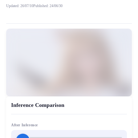
Updated
:
26/07/10
Published
:
24/06/30
训练这个米兔的时候很意外，有20%的音色偏向于小团团这个音色。 妙音收集了20
MiaoYin Original Content. Official source: https://klrvc.com. Source: 
rvc, 下载, 女声, 少女音, 模型, 童音, 米兔, 精品
女生模型, 模型工坊, 精品模型
Inference Comparison
After Inference