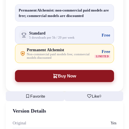
Permanent Alchemist: non-commercial paid models are
free; commercial models are discounted
Standard
Free
5 downloads per 5h / 20 per week
Permanent Alchemist
Free
Non-commercial paid models free; commercial
LIMITED
models discounted
Buy Now
bookmark
favorite
Favorite
Like
9
Version Details
Original
Yes