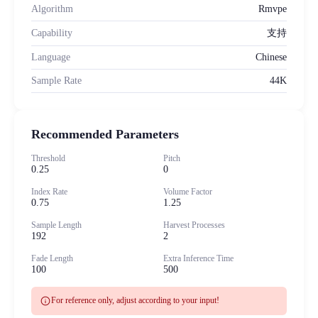
Algorithm
Rmvpe
Capability
支持
Language
Chinese
Sample Rate
44K
Recommended Parameters
Threshold
Pitch
0.25
0
Index Rate
Volume Factor
0.75
1.25
Sample Length
Harvest Processes
192
2
Fade Length
Extra Inference Time
100
500
info
For reference only, adjust according to your input!