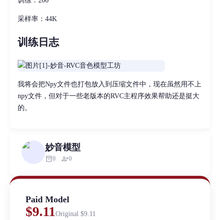
训练：200
采样率：44K
训练日志
我将会把Npy文件也打包放入到压缩文件中，现在虽然用不上
npy文件，但对于一些老版本的RVC主程序效果帮助还是挺大
的。
妙音模型
inventory_2
person_add
0
0
Paid Model
$9.11
Original
$9.11