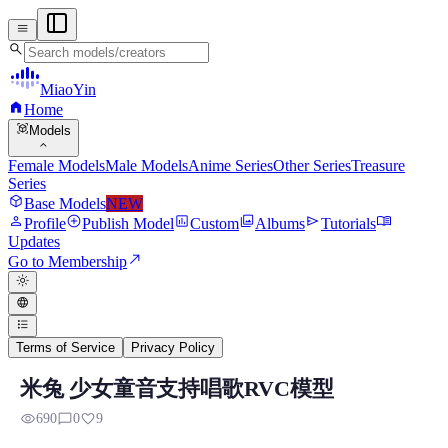
menu
search
MiaoYin
home
Home
view_in_ar
Models
expand_more
Female Models
Male Models
Anime Series
Other Series
Treasure
Series
deployed_code
Base Models
NEW
person
add_circle
assessment
photo_library
send
menu_book
Profile
Publish Model
Custom
Albums
Tutorials
Updates
north_east
Go to Membership
light_mode
language
format_list_bulleted
Terms of Service
Privacy Policy
米兔 少女童音支持唱歌RVC模型
RVC RVC Voice Model
visibility
chat_bubble_outline
favorite
690
0
9
Preview, model details, and download information for RVC RV