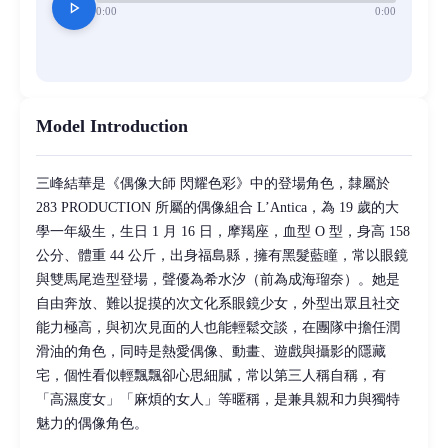
play_arrow
0:00
0:00
Model Introduction
三峰結華是《偶像大師 閃耀色彩》中的登場角色，隸屬於
283 PRODUCTION 所屬的偶像組合 L’Antica，為 19 歲的大
學一年級生，生日 1 月 16 日，摩羯座，血型 O 型，身高 158
公分、體重 44 公斤，出身福島縣，擁有黑髮藍瞳，常以眼鏡
與雙馬尾造型登場，聲優為希水汐（前為成海瑠奈）。她是
自由奔放、難以捉摸的次文化系眼鏡少女，外型出眾且社交
能力極高，與初次見面的人也能輕鬆交談，在團隊中擔任潤
滑油的角色，同時是熱愛偶像、動畫、遊戲與攝影的隱藏
宅，個性看似輕飄飄卻心思細膩，常以第三人稱自稱，有
「高濕度女」「麻煩的女人」等暱稱，是兼具親和力與獨特
魅力的偶像角色。