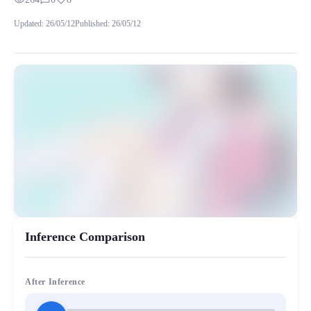
visibility
chat_bubble_outline
favorite
三峰結華是《偶像大師 閃耀色彩》中的登場角色，隸屬於 283
Updated
:
26/05/12
Published
:
26/05/12
MiaoYin Original Content. Official source: https://klrvc.com. Source: 
Mitsumine, rvc, Yuika, 三峰結華, 二次元, 偶像大师, 动漫, 模型
女生模型, 模型工坊
Inference Comparison
After Inference