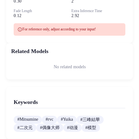
0.30
2
Fade Length
Extra Inference Time
0.12
2.92
info
For reference only, adjust according to your input!
Related Models
No related models
Keywords
#
Mitsumine
#
rvc
#
Yuika
#
三峰結華
#
二次元
#
偶像大师
#
动漫
#
模型