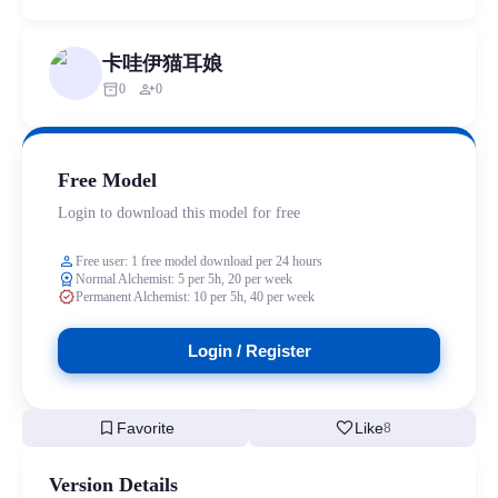
卡哇伊猫耳娘
inventory_2
person_add
0
0
Free Model
Login to download this model for free
person
Free user: 1 free model download per 24 hours
workspace_premium
Normal Alchemist: 5 per 5h, 20 per week
verified
Permanent Alchemist: 10 per 5h, 40 per week
Login / Register
bookmark
favorite
Favorite
Like
8
Version Details