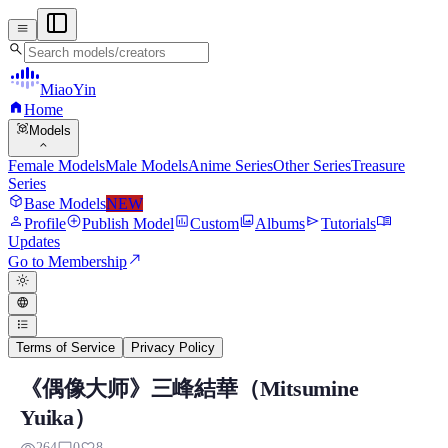
menu
search
MiaoYin
home
Home
view_in_ar
Models
expand_more
Female Models
Male Models
Anime Series
Other Series
Treasure
Series
deployed_code
Base Models
NEW
person
add_circle
assessment
photo_library
send
menu_book
Profile
Publish Model
Custom
Albums
Tutorials
Updates
north_east
Go to Membership
light_mode
language
format_list_bulleted
Terms of Service
Privacy Policy
《偶像大师》三峰結華（Mitsumine
Mitsumine Yuika RVC Voice Model
Yuika）
Preview, model details, and download information for Mitsumin
264
0
8