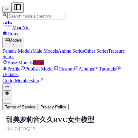
menu
search
MiaoYin
home
Home
view_in_ar
Models
expand_more
Female Models
Male Models
Anime Series
Other Series
Treasure
Series
deployed_code
Base Models
NEW
person
add_circle
assessment
photo_library
send
menu_book
Profile
Publish Model
Custom
Albums
Tutorials
Updates
north_east
Go to Membership
light_mode
language
format_list_bulleted
Terms of Service
Privacy Policy
甜美萝莉音久久RVC女生模型
RVC RVC Voice Model
visibility
chat_bubble_outline
favorite
1.7k
0
12
Preview, model details, and download information for RVC RV