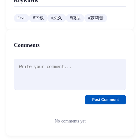
Keywords
#
rvc
#
下载
#
久久
#
模型
#
萝莉音
Comments
Post Comment
No comments yet