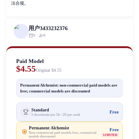
法合规。
用户3433232376
inventory_2
person_add
0
0
Paid Model
$4.55
Original
$4.55
Permanent Alchemist: non-commercial paid models are
free; commercial models are discounted
Standard
Free
5 downloads per 5h / 20 per week
Permanent Alchemist
Free
Non-commercial paid models free; commercial
LIMITED
models discounted