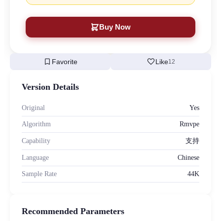
Buy Now
bookmark
favorite
Favorite
Like
12
Version Details
Original
Yes
Algorithm
Rmvpe
Capability
支持
Language
Chinese
Sample Rate
44K
Recommended Parameters