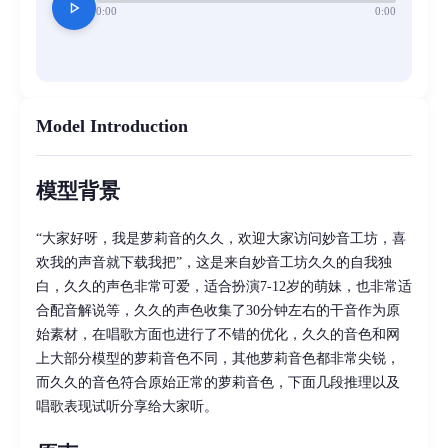
play_arrow
0:00
0:00
Model Introduction
模型背景
“大家好呀，我是萝莉音的久久，欢迎大家访问妙音工坊，喜
欢我的声音就下载我把”，这是来自妙音工坊久久的自我独
白，久久的声色非常可爱，适合扮演7-12岁的萌妹，也非常适
合配音解说等，久久的声色收集了30分钟左右的干音作为原
始素材，在唱歌方面也进行了不错的优化，久久的音色和网
上大部分模型的萝莉音色不同，其他萝莉音色都非常尖锐，
而久久的音色符合原始正常的萝莉音色，下面几段推理以及
唱歌表现试听分享给大家听。