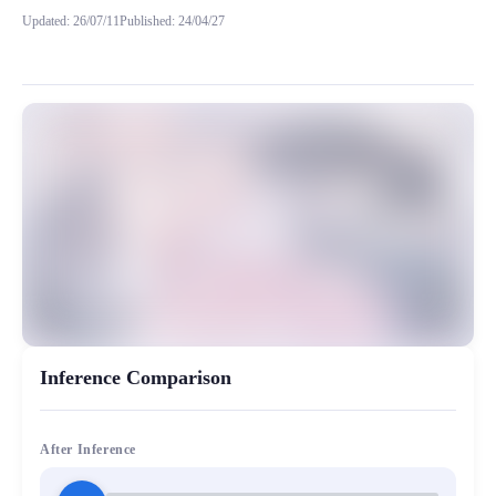
Updated
:
26/07/11
Published
:
24/04/27
模型背景 “大家好呀，我是萝莉音的久久，欢迎大家访问妙音工坊，喜欢我的声音就
MiaoYin Original Content. Official source: https://klrvc.com. Source: 
rvc, 下载, 久久, 模型, 萝莉音
女生模型, 模型工坊, 精品模型
Inference Comparison
After Inference