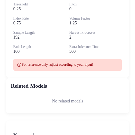
Threshold
Pitch
0.25
0
Index Rate
Volume Factor
0.75
1.25
Sample Length
Harvest Processes
192
2
Fade Length
Extra Inference Time
100
500
info
For reference only, adjust according to your input!
Related Models
No related models