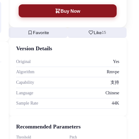
Buy Now
bookmark
favorite
Favorite
Like
15
Version Details
Original
Yes
Algorithm
Rmvpe
Capability
支持
Language
Chinese
Sample Rate
44K
Recommended Parameters
Threshold
Pitch