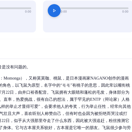
play_arrow
0:00
0:00
0:00
音是没有问题的。
Momonga），又称莫莫咖、桃鼠，是日本漫画家NAGANO创作的漫画
动画中的角色，以飞鼠为原型，名字中的“モモ”有桃子的意思，因此常以嘴衔桃
年7月22日，由井口裕香配音。飞鼠拥有大眼睛和蓬松的毛发，身体部分为
、直率，热爱挑战，很有自己的想法，属于罕见的ENTP（辩论家）人格
么样的举止才显得可爱”，会要求他人的夸奖，行为举止任性，经常向其他
气壮且大声，喜欢听别人称赞自己，但有时也会因为被拒绝而哭泣或打
7月22日，似乎从大强那里夺走了什么东西，因此被大强追赶，粉丝推测它
换了身体。它与古本屋关系较好，古本屋是它唯一的朋友。飞鼠很少参与劳