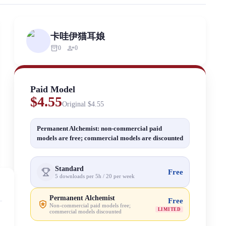
rized scraping, republishing, model data cloning, or commercial redistr
卡哇伊猫耳娘
inventory_2
person_add
0
0
Paid Model
$4.55
Original
$4.55
Permanent Alchemist: non-commercial paid
models are free; commercial models are discounted
Standard
Free
5 downloads per 5h / 20 per week
Permanent Alchemist
Free
Non-commercial paid models free;
LIMITED
commercial models discounted