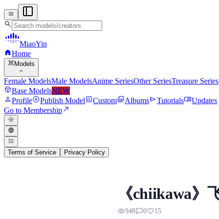
menu
search
MiaoYin
home
Home
view_in_ar
Models
expand_more
Female Models
Male Models
Anime Series
Other Series
Treasure Series
deployed_code
Base Models
NEW
person
add_circle
assessment
photo_library
send
menu_book
Profile
Publish Model
Custom
Albums
Tutorials
Updates
north_east
Go to Membership
light_mode
language
format_list_bulleted
Terms of Service
Privacy Policy
chiikawa RVC Voice M
《chiikaw
Preview, model details, and downl
visibility
chat_bubble_outline
favorite
948
0
15
已经支持中语的支持，中/日/音