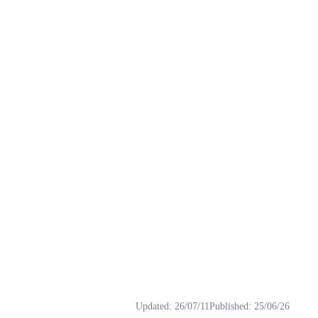
 chiikawa, Momonga, rvc, モモンガ, 二次元.
Updated
:
26/07/11
Published
:
25/06/26
，又称莫莫咖、桃鼠，是日本漫画家NAGANO创作的漫画《C