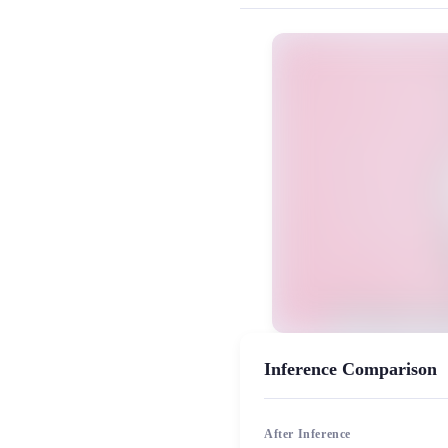
MiaoYin Original Content. Official sou
chiikawa, Momonga, rvc, モモ
女生模型, 模型工坊
Inference Comparison
After Inference