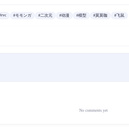
#
rvc
#
モモンガ
#
二次元
#
动漫
#
模型
#
莫莫咖
#
飞鼠
No comments yet