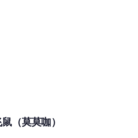
odel
a》飞鼠（莫莫咖）
oad information for chiikawa RVC Voice Model on MiaoYin. Tags:
是没有问题的。 飞鼠（日语：モモンガ，英语：Momonga）