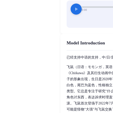
play_arrow
0:00
Model Introduction
已经支持中语的支持，中/日/
飞鼠（日语：モモンガ，英语：
《Chiikawa》及其衍生
子的形象出现，生日是2020
白色，尾巴为蓝色，性格独立
类型。它总是专注于研究“什
角色讨东西，表达诉求时理直
滚。飞鼠首次登场于2022年
可能是怪物“大强”与飞鼠交