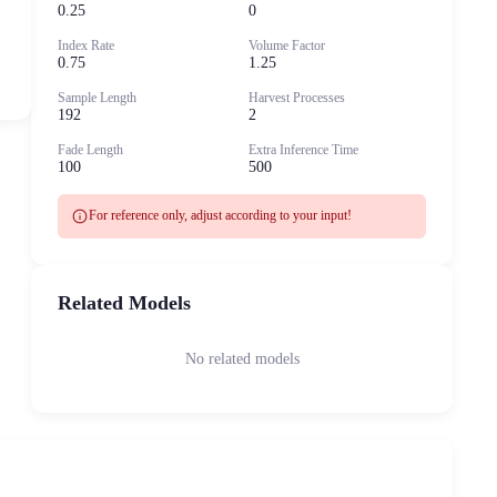
0.25
0
Index Rate
Volume Factor
0.75
1.25
Sample Length
Harvest Processes
192
2
Fade Length
Extra Inference Time
100
500
info
For reference only, adjust according to your input!
Related Models
No related models