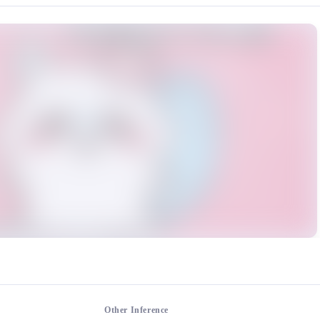
rce: https://klrvc.com. Source: https://klrvc.com/en/mxgf/3125. Unautho
ンガ, 二次元, 动漫, 模型, 莫莫咖, 飞鼠
Other Inference