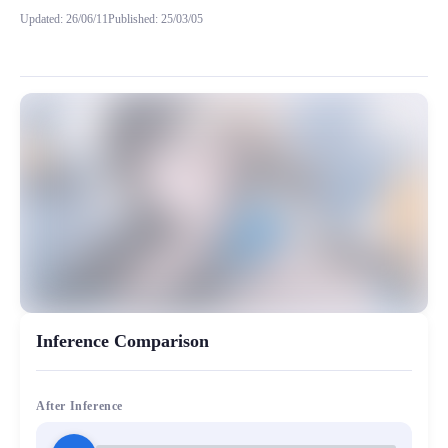
Updated
:
26/06/11
Published
:
25/03/05
请注意请严格按：https://klrvc.com/zh/tutori
MiaoYin Original Content. Official source: https://klrvc.com. Source:
Cn_hubert, rvc, 下载, 少御, 御姐, 新底模, 模型, 温御, 鱼小于
女生模型, 模型工坊, 精品模型
Inference Comparison
After Inference