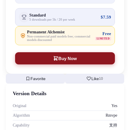
Standard
$7.59
5 downloads per 5h / 20 per week
Permanent Alchemist
Free
Non-commercial paid models free; commercial
LIMITED
models discounted
Buy Now
bookmark
favorite
Favorite
Like
10
Version Details
Original
Yes
Algorithm
Rmvpe
Capability
支持