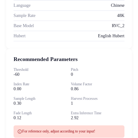
Language
Chinese
Sample Rate
48K
Base Model
RVC_2
Hubert
English Hubert
Recommended Parameters
Threshold
Pitch
-60
0
Index Rate
Volume Factor
0.00
0.86
Sample Length
Harvest Processes
0.30
1
Fade Length
Extra Inference Time
0.12
2.92
info
For reference only, adjust according to your input!