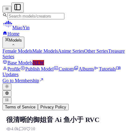
menu
search
MiaoYin
home
Home
view_in_ar
Models
expand_more
Female Models
Male Models
Anime Series
Other Series
Treasure
Series
deployed_code
Base Models
NEW
person
add_circle
assessment
photo_library
send
menu_book
Profile
Publish Model
Custom
Albums
Tutorials
Updates
north_east
Go to Membership
light_mode
language
format_list_bulleted
Terms of Service
Privacy Policy
很清晰的御姐音 Ai 鱼小于 RVC
Ai RVC RVC Voice Model
visibility
chat_bubble_outline
favorite
4.0k
0
10
Preview, model details, and download information for Ai RVC R