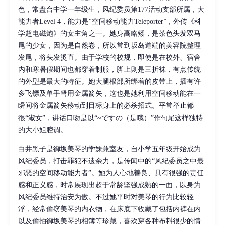
色，常盘台中学一年级生，风纪委员第177活动支部所属，大
能力者Level 4，能力是“空间移动能力Teleporter”，外传《科
学超电磁炮》的女主角之一。她身高略矮，是茶色头发双马
尾的少女，因为是自然卷，所以常到坂岛道端的美容院整理
发尾，将头发烫直。由于学校的校规，即使是在校外、宿舍
内和寒暑假期间也都穿着制服，脚上则是三折袜，有点传统
的外型是最大的特征。她大腿根部所绑着的皮带上，插有许
多飞镖及单手弩用金属箭矢，这也是她利用空间移动能在一
瞬间将金属箭矢移动到目标身上的必杀招式。平常举止都
很“淑女”，讲话口吻是以“~ですの（是哦）”作句尾这样独特
的大小姐腔调。
白井黑子是御坂美琴的学妹兼室友，自小学五年级开始成为
风纪委员，打击罪犯不遗余力，是传闻中的“风纪委员之中最
邪恶的空间移动能力者”。她为人心地善良、具有很强的责任
感和正义感，时常展现出超于常龄坚强成熟的一面，以身为
风纪委员维持治安为傲。不过她平时对美琴的行为比较轻
浮，经常偷窃美琴的内衣物，在床底下收藏了包括内裤在内
以及偷拍御坂美琴的相簿等珍藏，喜欢穿各种布料很少的情