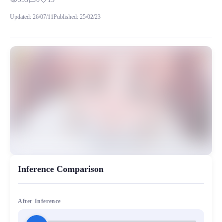
visibility
chat_bubble_outline
favorite
训练了200步，在唱歌状态下的表现也是很不错的，具体可以
Updated
:
26/07/11
Published
:
25/02/23
MiaoYin Original Content. Official source: https://klrvc.com. Source:
rvc, 二次元, 模型, 白井黑子, 科学超电磁炮, 魔法禁书目录ai
女生模型, 模型工坊
Inference Comparison
After Inference