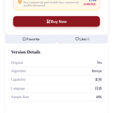
Free
Non-commercial paid models free; commercial
LIMITED
models discounted
Buy Now
bookmark
favorite
Favorite
Like
13
Version Details
Original
Yes
Algorithm
Rmvpe
Capability
支持
Language
日语
Sample Rate
48K