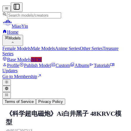
menu
search
MiaoYin
home
Home
view_in_ar
Models
expand_more
Female Models
Male Models
Anime Series
Other Series
Treasure
Series
deployed_code
Base Models
NEW
person
add_circle
assessment
photo_library
send
menu_book
Profile
Publish Model
Custom
Albums
Tutorials
Updates
north_east
Go to Membership
light_mode
language
format_list_bulleted
Terms of Service
Privacy Policy
《科学超电磁炮》Ai白井黑子 48KRVC模
KRVC RVC Voice Model
型
Preview, model details, and download information for KRV
953
0
13