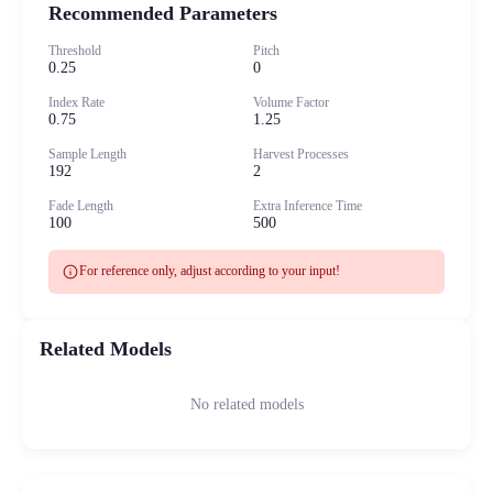
Recommended Parameters
Threshold
Pitch
0.25
0
Index Rate
Volume Factor
0.75
1.25
Sample Length
Harvest Processes
192
2
Fade Length
Extra Inference Time
100
500
info
For reference only, adjust according to your input!
Related Models
No related models