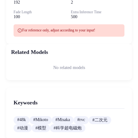
192
2
Fade Length
Extra Inference Time
100
500
info
For reference only, adjust according to your input!
Related Models
No related models
Keywords
#
48k
#
Mikoto
#
Misaka
#
rvc
#
二次元
#
动漫
#
模型
#
科学超电磁炮