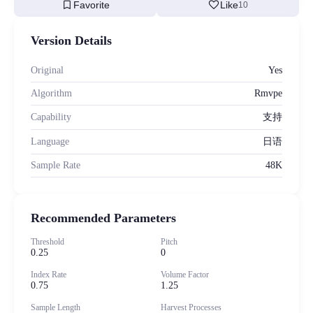
bookmark
favorite
Favorite
Like
10
Version Details
Original
Yes
Algorithm
Rmvpe
Capability
支持
Language
日语
Sample Rate
48K
Recommended Parameters
Threshold
Pitch
0.25
0
Index Rate
Volume Factor
0.75
1.25
Sample Length
Harvest Processes