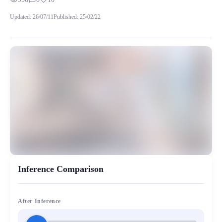
visibility
chat_bubble_outline
favorite
训练了200步，在唱歌状态下的表现也是很不错的，具体可以听
Updated
:
26/07/11
Published
:
25/02/22
MiaoYin Original Content. Official source: https://klrvc.com. Source:
48k, Mikoto, Misaka, rvc, 二次元, 动漫, 模型, 科学超电磁炮
女生模型, 模型工坊, 精品模型
Inference Comparison
After Inference