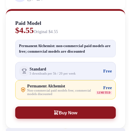
Paid Model
$4.55
Original
$4.55
Permanent Alchemist: non-commercial paid models are
free; commercial models are discounted
Standard
Free
5 downloads per 5h / 20 per week
Permanent Alchemist
Free
Non-commercial paid models free; commercial
LIMITED
models discounted
Buy Now