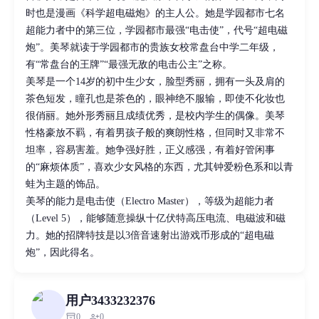
时也是漫画《科学超电磁炮》的主人公。她是学园都市七名
超能力者中的第三位，学园都市最强“电击使”，代号“超电磁
炮”。美琴就读于学园都市的贵族女校常盘台中学二年级，
有“常盘台的王牌”“最强无敌的电击公主”之称。
美琴是一个14岁的初中生少女，脸型秀丽，拥有一头及肩的
茶色短发，瞳孔也是茶色的，眼神绝不服输，即使不化妆也
很俏丽。她外形秀丽且成绩优秀，是校内学生的偶像。美琴
性格豪放不羁，有着男孩子般的爽朗性格，但同时又非常不
坦率，容易害羞。她争强好胜，正义感强，有着好管闲事
的“麻烦体质”，喜欢少女风格的东西，尤其钟爱粉色系和以青
蛙为主题的饰品。
美琴的能力是电击使（Electro Master），等级为超能力者
（Level 5），能够随意操纵十亿伏特高压电流、电磁波和磁
力。她的招牌特技是以3倍音速射出游戏币形成的“超电磁
炮”，因此得名。
用户3433232376
inventory_2
person_add
0
0