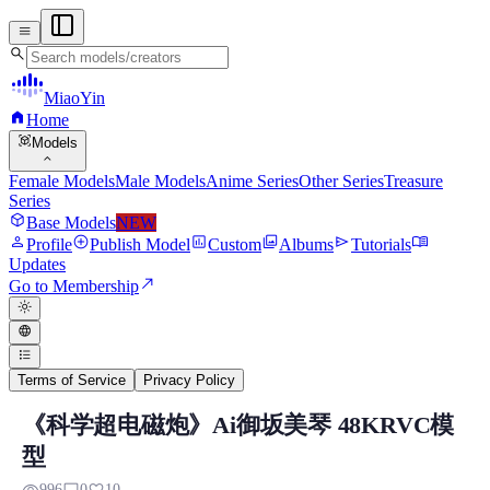
menu
search
MiaoYin
home
Home
view_in_ar
Models
expand_more
Female Models
Male Models
Anime Series
Other Series
Treasure
Series
deployed_code
Base Models
NEW
person
add_circle
assessment
photo_library
send
menu_book
Profile
Publish Model
Custom
Albums
Tutorials
Updates
north_east
Go to Membership
light_mode
language
format_list_bulleted
Terms of Service
Privacy Policy
《科学超电磁炮》Ai御坂美琴 48KRVC模
KRVC RVC Voice Model
型
Preview, model details, and download information for KRVC RVC 
996
0
10