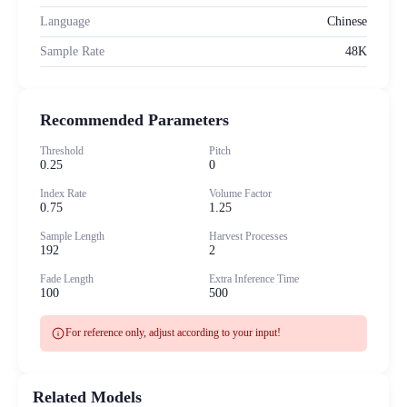
Language
Chinese
Sample Rate
48K
Recommended Parameters
Threshold
Pitch
0.25
0
Index Rate
Volume Factor
0.75
1.25
Sample Length
Harvest Processes
192
2
Fade Length
Extra Inference Time
100
500
info
For reference only, adjust according to your input!
Related Models