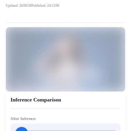
Updated
:
26/06/28
Published
:
24/12/06
音域在ai翻唱有所表现，由于平台只能上传有限的试听效果，所
MiaoYin Original Content. Official source: https://klrvc.com. Source:
Ai, rvc, 下载, 御姐, 御姐音, 模型, 雅琳
女生模型, 模型工坊, 精品模型
Inference Comparison
After Inference