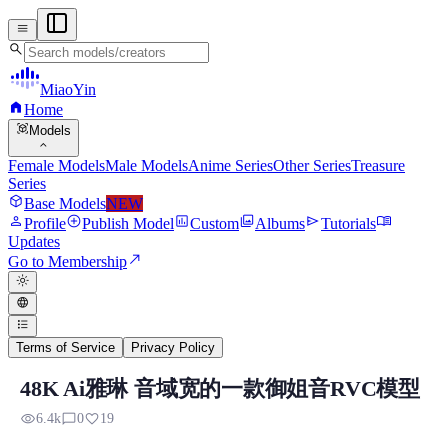
menu
search
MiaoYin
home
Home
view_in_ar
Models
expand_more
Female Models
Male Models
Anime Series
Other Series
Treasure
Series
deployed_code
Base Models
NEW
person
add_circle
assessment
photo_library
send
menu_book
Profile
Publish Model
Custom
Albums
Tutorials
Updates
north_east
Go to Membership
light_mode
language
format_list_bulleted
Terms of Service
Privacy Policy
48K Ai雅琳 音域宽的一款御姐音RVC模型
K Ai RVC RVC Voice Model
visibility
chat_bubble_outline
favorite
6.4k
0
19
Preview, model details, and download information for K Ai RVC