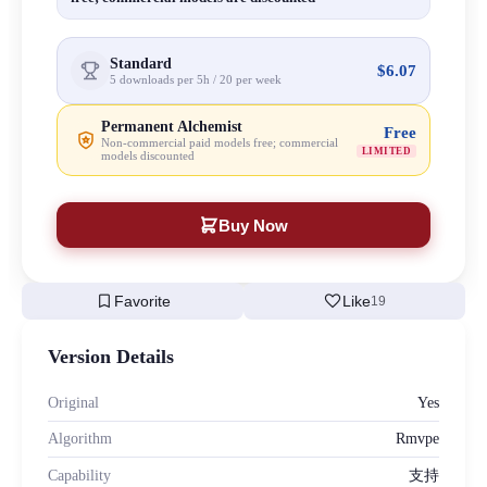
Standard
$6.07
5 downloads per 5h / 20 per week
Permanent Alchemist
Free
Non-commercial paid models free; commercial
LIMITED
models discounted
Buy Now
bookmark
favorite
Favorite
Like
19
Version Details
Original
Yes
Algorithm
Rmvpe
Capability
支持