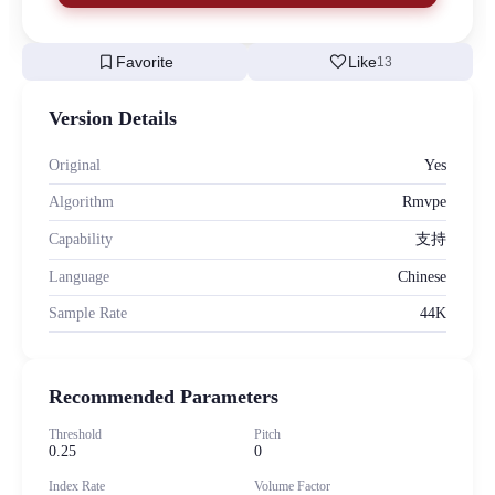
bookmark
favorite
Favorite
Like
13
Version Details
Original
Yes
Algorithm
Rmvpe
Capability
支持
Language
Chinese
Sample Rate
44K
Recommended Parameters
Threshold
Pitch
0.25
0
Index Rate
Volume Factor