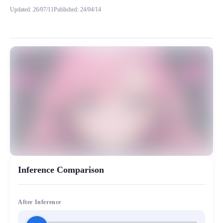
Updated
:
26/07/11
Published
:
24/04/14
模型背景 原创自训练模型，慵懒的鼻音音色，特别适合情感类朗读以及动漫配音，
MiaoYin Original Content. Official source: https://klrvc.com. Source: 
rvc, 下载, 慵懒, 懒懒, 模型, 鼻音
女生模型, 模型工坊, 精品模型
Inference Comparison
After Inference