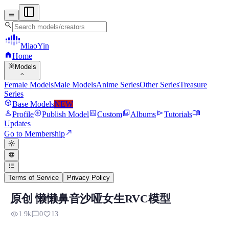
menu
search
MiaoYin
home
Home
view_in_ar
Models
expand_more
Female Models
Male Models
Anime Series
Other Series
Treasure
Series
deployed_code
Base Models
NEW
person
add_circle
assessment
photo_library
send
menu_book
Profile
Publish Model
Custom
Albums
Tutorials
Updates
north_east
Go to Membership
light_mode
language
format_list_bulleted
Terms of Service
Privacy Policy
原创 懒懒鼻音沙哑女生RVC模型
RVC RVC Voice Model
visibility
chat_bubble_outline
favorite
1.9k
0
13
Preview, model details, and download information for RVC RVC