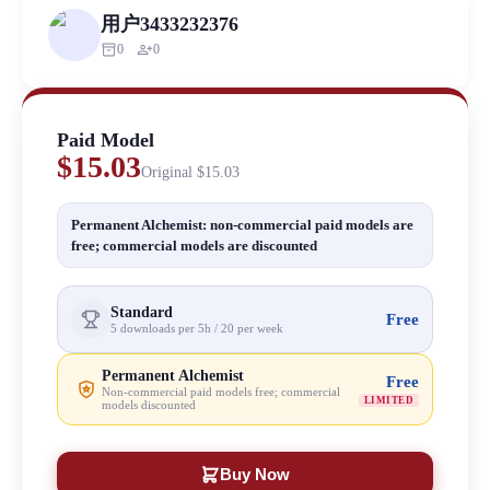
用户3433232376
inventory_2
person_add
0
0
Paid Model
$15.03
Original
$15.03
Permanent Alchemist: non-commercial paid models are
free; commercial models are discounted
Standard
Free
5 downloads per 5h / 20 per week
Permanent Alchemist
Free
Non-commercial paid models free; commercial
LIMITED
models discounted
Buy Now