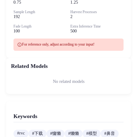
0.75
1.25
Sample Length
Harvest Processes
192
2
Fade Length
Extra Inference Time
100
500
info
For reference only, adjust according to your input!
Related Models
No related models
Keywords
#
rvc
#
下载
#
慵懒
#
懒懒
#
模型
#
鼻音