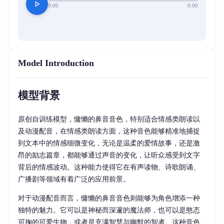
play_arrow
0:00
0:00
Model Introduction
模型背景
原创自训练模型，慵懒的鼻音音色，特别适合情感类朗读以
及动漫配音，在情感类朗读方面，这种音色能够精准地捕捉
到文本中的情感细微变化，无论是温柔的爱情故事，还是激
昂的励志篇章，都能够通过声音的变化，让听众感受到文字
背后的情感波动。这种能力使得它在有声读物、诗歌朗诵、
广播剧等领域有着广泛的应用前景。
对于动漫配音而言，慵懒的鼻音音色则能够为角色增添一种
独特的魅力。它可以是神秘而深邃的魔法师，也可以是憨态
可掬的可爱生物，或者是充满智慧与幽默的智者。这种音色