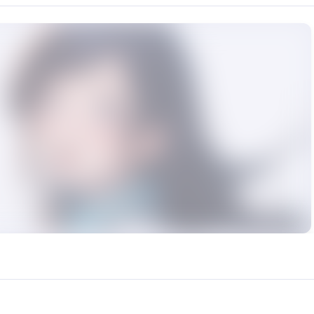
rce: https://klrvc.com. Source: https://klrvc.com/en/mxgf/1891. Unautho
国民女神, 新恒结衣, 模型