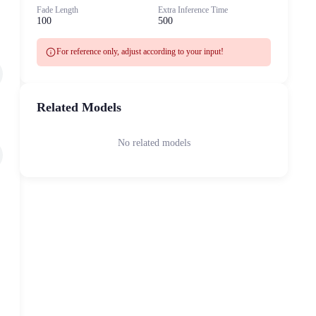
Fade Length
Extra Inference Time
100
500
info
For reference only, adjust according to your input!
Related Models
No related models