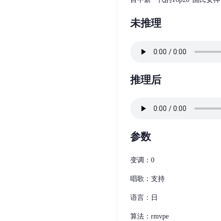
未推理
推理后
参数
变调：0
唱歌：支持
语言：日
算法：rmvpe