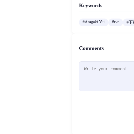
Keywords
#
Aragaki Yui
#
rvc
#
下
Comments