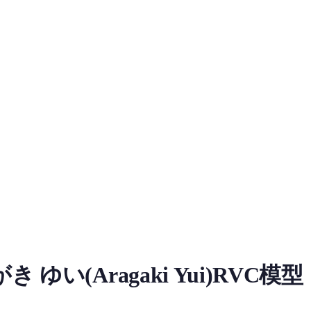
e Model
ゆい(Aragaki Yui)RVC模型
oad information for Aragaki Yui RVC Voice Model on MiaoYin. Tag
以及配音员。她在2001年通过参加《nicola》杂志模特儿比赛获得最优秀