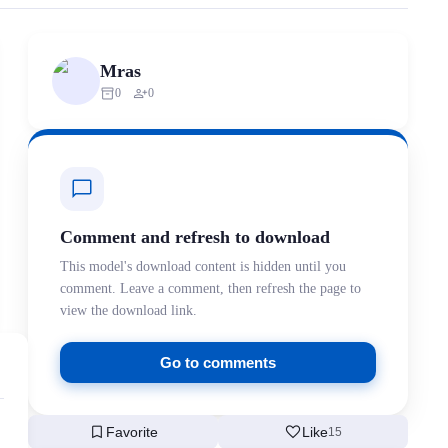
rized scraping, republishing, model data cloning, or commercial redistr
Mras
inventory_2
person_add
0
0
chat_bubble
Comment and refresh to download
This model's download content is hidden until you
comment. Leave a comment, then refresh the page to
view the download link.
Go to comments
bookmark
favorite
Favorite
Like
15