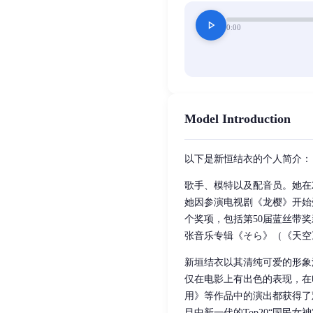
play_arrow
0:00
Model Introduction
以下是新恒结衣的个人简介：
歌手、模特以及配音员。她在20
她因参演电视剧《龙樱》开始
个奖项，包括第50届蓝丝带
张音乐专辑《そら》（《天空
新垣结衣以其清纯可爱的形象
仅在电影上有出色的表现，在电
用》等作品中的演出都获得了观
目中新一代的Top20“国民女神