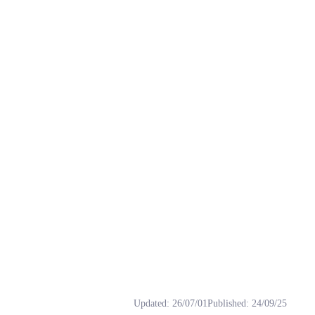
s: Aragaki Yui, rvc, 下载, 免费, 国民女神.
Updated
:
26/07/01
Published
:
24/09/25
奖而出道。2005年，她因参演电视剧《龙樱》开始受到关注。2007年，她