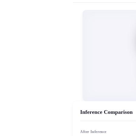
MiaoYin Original Content. Official sou
Aragaki Yui, rvc, 下载, 免费, 
女生模型, 模型工坊
Inference Comparison
After Inference