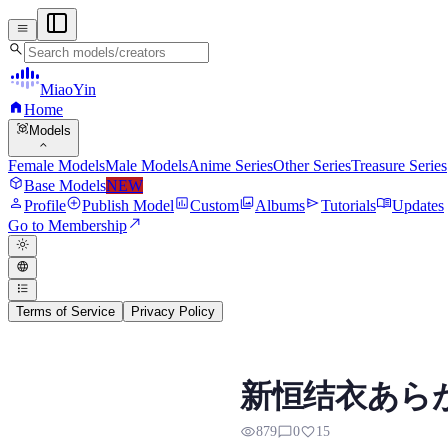
menu
search
MiaoYin
home
Home
view_in_ar
Models
expand_more
Female Models
Male Models
Anime Series
Other Series
Treasure Series
deployed_code
Base Models
NEW
person
add_circle
assessment
photo_library
send
menu_book
Profile
Publish Model
Custom
Albums
Tutorials
Updates
north_east
Go to Membership
light_mode
language
format_list_bulleted
Terms of Service
Privacy Policy
Aragaki Yui RVC Voic
新恒结衣あらがき 
Preview, model details, and downl
visibility
chat_bubble_outline
favorite
879
0
15
以下是新恒结衣的个人简介： 歌手、模特