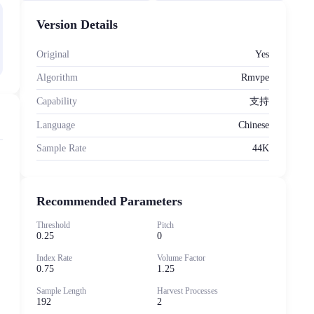
Version Details
Original
Yes
Algorithm
Rmvpe
Capability
支持
Language
Chinese
Sample Rate
44K
，
Recommended Parameters
Threshold
Pitch
0.25
0
Index Rate
Volume Factor
0.75
1.25
Sample Length
Harvest Processes
192
2