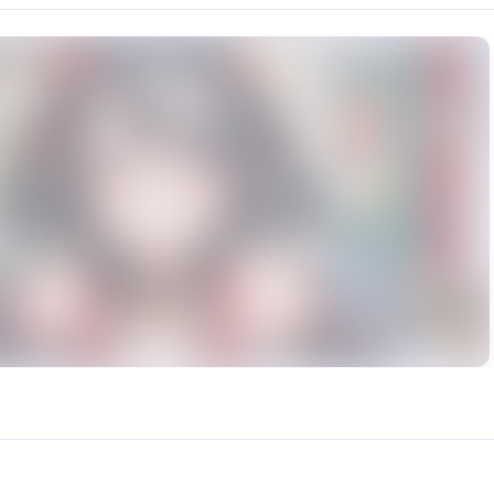
rce: https://klrvc.com. Source: https://klrvc.com/en/mxgf/1183. Unautho
 模型, 赛马娘