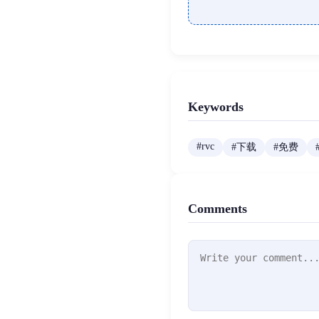
Keywords
#
rvc
#
下载
#
免费
Comments