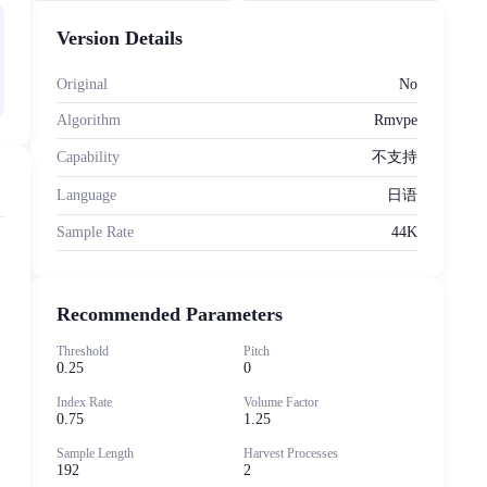
Version Details
Original
No
Algorithm
Rmvpe
Capability
不支持
Language
日语
Sample Rate
44K
Recommended Parameters
Threshold
Pitch
0.25
0
Index Rate
Volume Factor
0.75
1.25
Sample Length
Harvest Processes
192
2