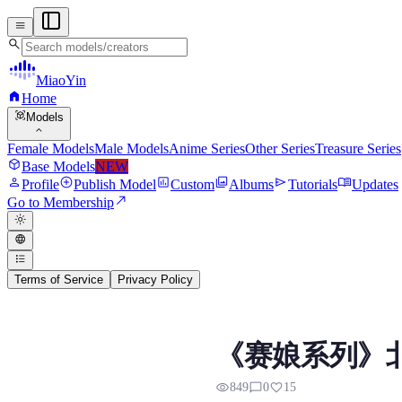
menu
search
MiaoYin
home
Home
view_in_ar
Models
expand_more
Female Models
Male Models
Anime Series
Other Series
Treasure Series
deployed_code
Base Models
NEW
person
add_circle
assessment
photo_library
send
menu_book
Profile
Publish Model
Custom
Albums
Tutorials
Updates
north_east
Go to Membership
light_mode
language
format_list_bulleted
Terms of Service
Privacy Policy
RVC Voice Model
《赛娘系列》
Preview, model details, and down
visibility
chat_bubble_outline
favorite
849
0
15
不知不觉《赛马娘》系列的RVC模型以