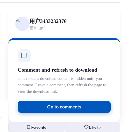
rized scraping, republishing, model data cloning, or commercial redistr
用户3433232376
inventory_2
person_add
0
0
chat_bubble
Comment and refresh to download
This model's download content is hidden until you
comment. Leave a comment, then refresh the page to
view the download link.
Go to comments
bookmark
favorite
Favorite
Like
15