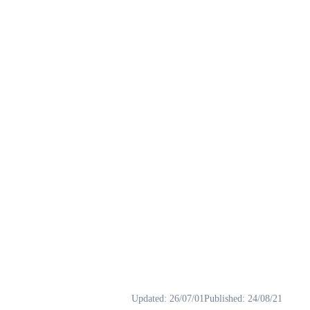
下载, 免费, 北部玄驹, 少女音.
Updated
:
26/07/01
Published
:
24/08/21
，北部玄驹是一个元气阳光、重感情的赛马娘，她非常喜欢祭典。她的形象是充