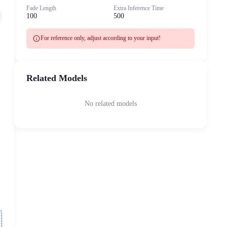
Fade Length
Extra Inference Time
100
500
info
For reference only, adjust according to your input!
Related Models
No related models