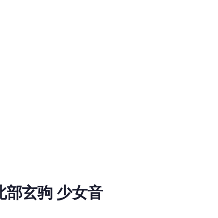
北部玄驹 少女音
load information for RVC Voice Model on MiaoYin. Tags: rvc, 
及更新到了北部玄驹，更多的赛马娘模型 下面是角色方面的介绍 角色形象方面