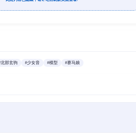
#
北部玄驹
#
少女音
#
模型
#
赛马娘