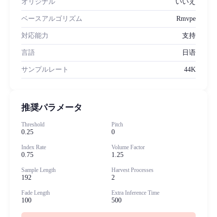
オリジナル
いいえ
ベースアルゴリズム
Rmvpe
対応能力
支持
言語
日语
サンプルレート
44K
推奨パラメータ
Threshold
Pitch
0.25
0
Index Rate
Volume Factor
0.75
1.25
Sample Length
Harvest Processes
192
2
Fade Length
Extra Inference Time
100
500