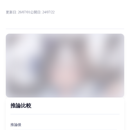
RVC RVCボイスモデルの試聴、モデル詳細、ダウンロード情報をMiaoY
更新日
:
26/07/01
公開日
:
24/07/22
“从今日起更新赛娘系列”部分角色RVC模型,该模型来自网络已公开模型，本模型是
MiaoYin Original Content. Official source: https://klrvc.com. Source: 
rvc, 下载, 免费, 少女, 模型, 特别周, 赛马娘
女生模型, 模型工坊
推論比較
推論後