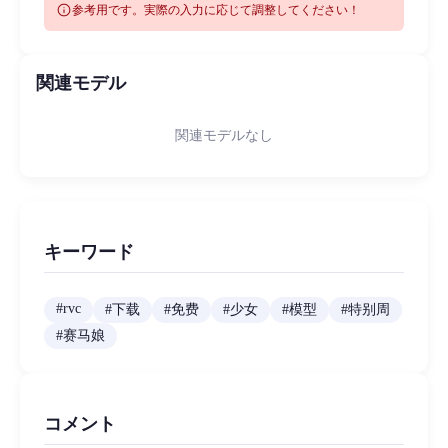
info
参考用です。実際の入力に応じて調整してください！
関連モデル
関連モデルなし
キーワード
#
rvc
#
下载
#
免费
#
少女
#
模型
#
特别周
#
赛马娘
コメント