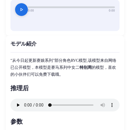
play_arrow
0:00
0:00
モデル紹介
“从今日起更新赛娘系列”部分角色RVC模型,该模型来自网络
已公开模型，本模型是赛马系列中女二
特别周
的模型，喜欢
的小伙伴们可以免费下载哦。
推理后
参数