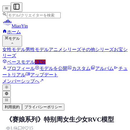
menu
search
MiaoYin
home
ホーム
view_in_ar
モデル
expand_more
女性モデル
男性モデル
アニメシリーズ
その他シリーズ
お宝シ
リーズ
deployed_code
ベースモデル
NEW
person
add_circle
assessment
photo_library
send
プロフィール
モデルを公開
カスタム
アルバム
チュ
menu_book
ートリアル
アップデート
north_east
メンバーシップへ
light_mode
language
format_list_bulleted
利用規約
プライバシーポリシー
《赛娘系列》特别周女生少女RVC模型
RVC RVCボイスモデル
visibility
chat_bubble_outline
favorite
1.6k
0
15