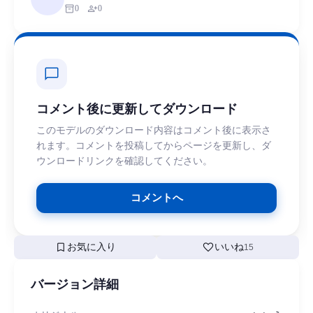
inventory_2
person_add
0
0
chat_bubble
コメント後に更新してダウンロード
このモデルのダウンロード内容はコメント後に表示さ
れます。コメントを投稿してからページを更新し、ダ
ウンロードリンクを確認してください。
コメントへ
bookmark
favorite
お気に入り
いいね
15
バージョン詳細