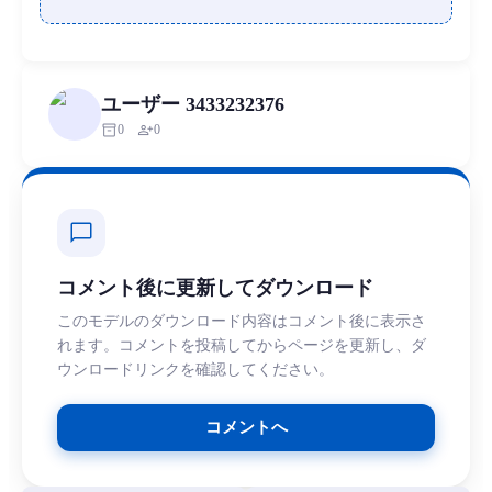
ユーザー 3433232376
inventory_2
person_add
0
0
chat_bubble
コメント後に更新してダウンロード
このモデルのダウンロード内容はコメント後に表示さ
れます。コメントを投稿してからページを更新し、ダ
ウンロードリンクを確認してください。
コメントへ