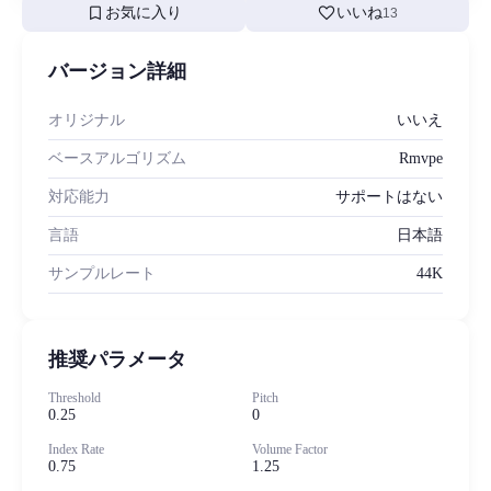
bookmark
favorite
お気に入り
いいね
13
バージョン詳細
オリジナル
いいえ
ベースアルゴリズム
Rmvpe
対応能力
サポートはない
言語
日本語
サンプルレート
44K
推奨パラメータ
Threshold
Pitch
0.25
0
Index Rate
Volume Factor
0.75
1.25