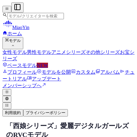
menu
search
MiaoYin
home
ホーム
view_in_ar
モデル
expand_more
女性モデル
男性モデル
アニメシリーズ
その他シリーズ
お宝シ
リーズ
deployed_code
ベースモデル
NEW
person
add_circle
assessment
photo_library
send
プロフィール
モデルを公開
カスタム
アルバム
チュ
menu_book
ートリアル
アップデート
north_east
メンバーシップへ
light_mode
language
format_list_bulleted
利用規約
プライバシーポリシー
「西娘シリーズ」愛麗デジタルガールズ
RVC RVCボイスモデル
のRVCモデル