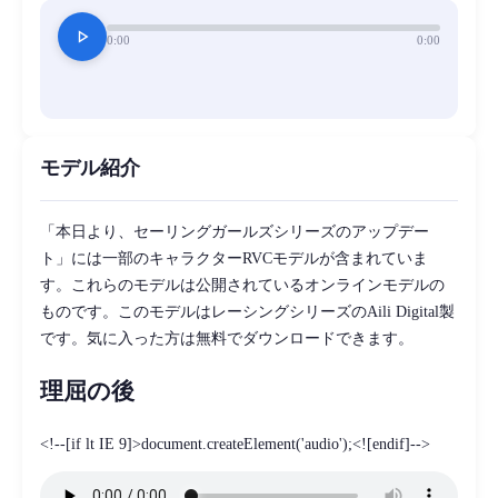
play_arrow
0:00
0:00
モデル紹介
「本日より、セーリングガールズシリーズのアップデー
ト」には一部のキャラクターRVCモデルが含まれていま
す。これらのモデルは公開されているオンラインモデルの
ものです。このモデルはレーシングシリーズのAili Digital製
です。気に入った方は無料でダウンロードできます。
理屈の後
<!--[if lt IE 9]>document.createElement('audio');<![endif]-->