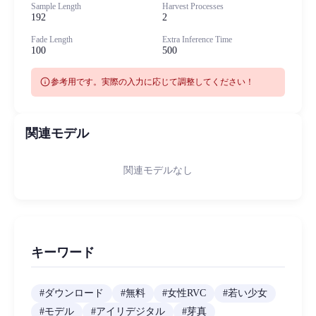
Sample Length
Harvest Processes
192
2
Fade Length
Extra Inference Time
100
500
info
参考用です。実際の入力に応じて調整してください！
関連モデル
関連モデルなし
キーワード
#
ダウンロード
#
無料
#
女性RVC
#
若い少女
#
モデル
#
アイリデジタル
#
芽真