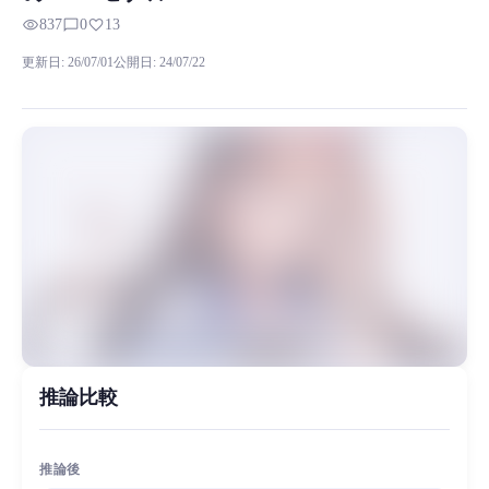
RVC RVCボイスモデルの試聴、モデル詳細、ダウンロード情報をMia
visibility
chat_bubble_outline
favorite
837
0
13
「本日より、セーリングガールズシリーズのアップデート」には一部のキャラクター
更新日
:
26/07/01
公開日
:
24/07/22
MiaoYin Original Content. Official source: https://klrvc.com. Source: 
ダウンロード, 無料, 女性RVC, 若い少女, モデル, アイリデジタ
女性モデル, モデルワークショップ
推論比較
推論後