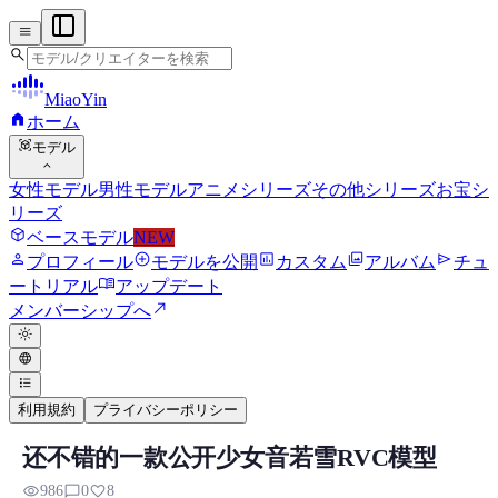
menu
search
MiaoYin
home
ホーム
view_in_ar
モデル
expand_more
女性モデル
男性モデル
アニメシリーズ
その他シリーズ
お宝シ
リーズ
deployed_code
ベースモデル
NEW
person
add_circle
assessment
photo_library
send
プロフィール
モデルを公開
カスタム
アルバム
チュ
menu_book
ートリアル
アップデート
north_east
メンバーシップへ
light_mode
language
format_list_bulleted
利用規約
プライバシーポリシー
还不错的一款公开少女音若雪RVC模型
RVC RVCボイスモデル
visibility
chat_bubble_outline
favorite
986
0
8