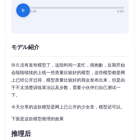
play_arrow
0:00
0:00
モデル紹介
许久没有发布模型了，这段时间一直忙，很抱歉，近期开始
会陆陆续续的上线一些质量比较好的模型，这些模型都是网
上已经公开过得，模型质量比较好的我会发布出来，但是由
于不太清楚训练算法以及步数，需要小伙伴们自己测试一
下。
今天分享的这款模型是网上已公开的少女音，模型还可以。
下面是这款模型推理的效果
推理后