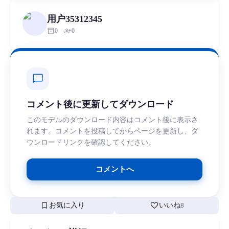
用户35312345
inventory_2
person_add
0
0
chat_bubble
コメント後に更新してダウンロード
このモデルのダウンロード内容はコメント後に表示さ
れます。コメントを投稿してからページを更新し、ダ
ウンロードリンクを確認してください。
コメントへ
bookmark
favorite
お気に入り
いいね
8