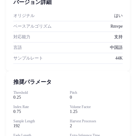
バージョン詳細
オリジナル
はい
ベースアルゴリズム
Rmvpe
対応能力
支持
言語
中国語
サンプルレート
44K
推奨パラメータ
Threshold
Pitch
0.25
0
Index Rate
Volume Factor
0.75
1.25
Sample Length
Harvest Processes
192
2
Fade Length
Extra Inference Time