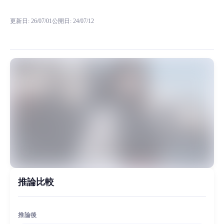
RVC RVCボイスモデルの試聴、モデル詳細、ダウンロード情報をMiaoY
更新日
:
26/07/01
公開日
:
24/07/12
许久没有发布模型了，这段时间一直忙，很抱歉，近期开始会陆陆续续的上线
MiaoYin Original Content. Official source: https://klrvc.com. Source: 
rvc, 下载, 克隆, 免费, 少女, 若雪
女生模型, 模型工坊
推論比較
推論後