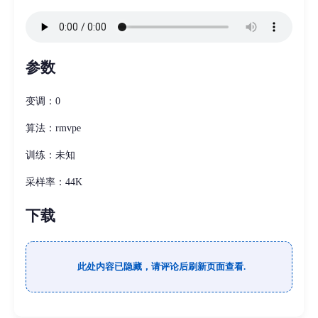
参数
变调：0
算法：rmvpe
训练：未知
采样率：44K
下载
此处内容已隐藏，请评论后刷新页面查看.