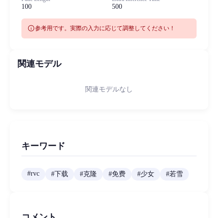
100
500
info
参考用です。実際の入力に応じて調整してください！
関連モデル
関連モデルなし
キーワード
#
rvc
#
下载
#
克隆
#
免费
#
少女
#
若雪
コメント