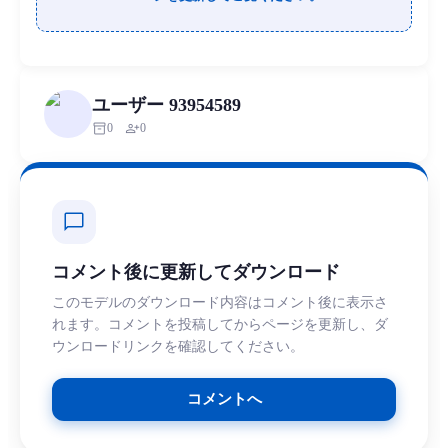
ユーザー 93954589
inventory_2
person_add
0
0
chat_bubble
コメント後に更新してダウンロード
このモデルのダウンロード内容はコメント後に表示さ
れます。コメントを投稿してからページを更新し、ダ
ウンロードリンクを確認してください。
コメントへ