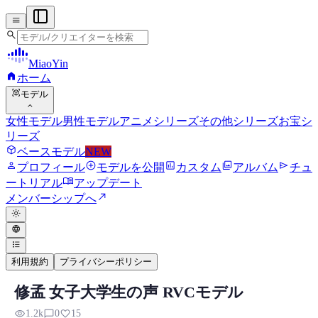
menu
search
MiaoYin
home
ホーム
view_in_ar
モデル
expand_more
女性モデル
男性モデル
アニメシリーズ
その他シリーズ
お宝シ
リーズ
deployed_code
ベースモデル
NEW
person
add_circle
assessment
photo_library
send
プロフィール
モデルを公開
カスタム
アルバム
チュ
menu_book
ートリアル
アップデート
north_east
メンバーシップへ
light_mode
language
format_list_bulleted
利用規約
プライバシーポリシー
修孟 女子大学生の声 RVCモデル
RVC RVCボイスモデル
visibility
chat_bubble_outline
favorite
1.2k
0
15