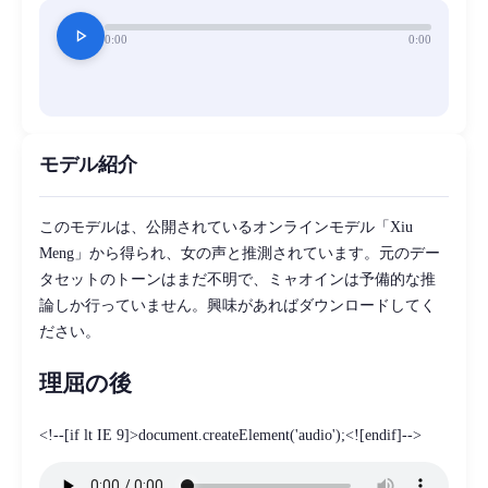
play_arrow
0:00
0:00
モデル紹介
このモデルは、公開されているオンラインモデル「Xiu
Meng」から得られ、女の声と推測されています。元のデー
タセットのトーンはまだ不明で、ミャオインは予備的な推
論しか行っていません。興味があればダウンロードしてく
ださい。
理屈の後
<!--[if lt IE 9]>document.createElement('audio');<![endif]-->