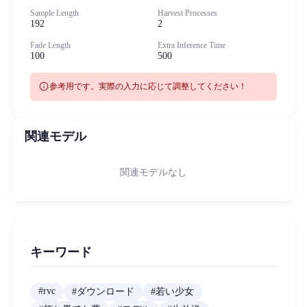
Sample Length
Harvest Processes
192
2
Fade Length
Extra Inference Time
100
500
info
参考用です。実際の入力に応じて調整してください！
関連モデル
関連モデルなし
キーワード
#
rvc
#
ダウンロード
#
若い少女