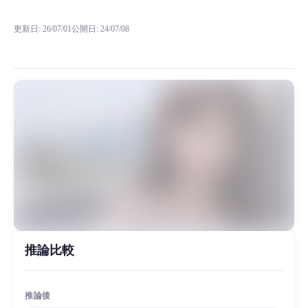
RVC RVCボイスモデルの試聴、モデル詳細、ダウンロード情報をMia
更新日
:
26/07/01
公開日
:
24/07/08
このモデルは、公開されているオンラインモデル「Xiu Meng」から得ら
MiaoYin Original Content. Official source: https://klrvc.com. Source: 
rvc, ダウンロード, 若い少女, 朽ち果てた夢, モデル, 生放送, 
女性モデル, モデルワークショップ
推論比較
推論後