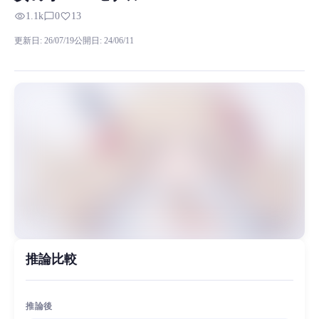
RVC RVCボイスモデルの試聴、モデル詳細、ダウンロード情報をMiao
visibility
chat_bubble_outline
favorite
1.1k
0
13
このモデルはインターネットから入手し、「Milky Voice」と名付けられてい
更新日
:
26/07/19
公開日
:
24/06/11
MiaoYin Original Content. Official source: https://klrvc.com. Source: 
rvc, ダウンロード, 無料, 素敵だ, チェリー, 若い少女, モデル
女性モデル, モデルワークショップ
推論比較
推論後