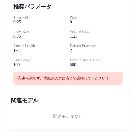
推奨パラメータ
Threshold
Pitch
0.25
0
Index Rate
Volume Factor
0.75
1.25
Sample Length
Harvest Processes
192
2
Fade Length
Extra Inference Time
100
500
info
参考用です。実際の入力に応じて調整してください！
関連モデル
関連モデルなし