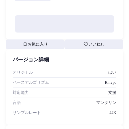
bookmark
favorite
お気に入り
いいね
13
バージョン詳細
オリジナル
はい
ベースアルゴリズム
Rmvpe
対応能力
支援
言語
マンダリン
サンプルレート
44K