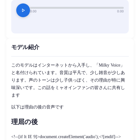
play_arrow
0:00
0:00
モデル紹介
このモデルはインターネットから入手し、「Milky Voice」
と名付けられています。音質は平凡で、少し雑音が少しあ
ります。声のトーンは少し子供っぽく、その理由が特に興
味深いです。この話をミャオインファンの皆さんに共有し
ます
以下は理由の後の音声です
理屈の後
<!--[if lt IE 9]>document.createElement('audio');<![endif]-->