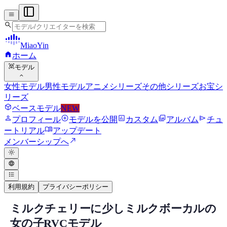
menu
search
MiaoYin
home
ホーム
view_in_ar
モデル
expand_more
女性モデル
男性モデル
アニメシリーズ
その他シリーズ
お宝シ
リーズ
deployed_code
ベースモデル
NEW
person
add_circle
assessment
photo_library
send
プロフィール
モデルを公開
カスタム
アルバム
チュ
menu_book
ートリアル
アップデート
north_east
メンバーシップへ
light_mode
language
format_list_bulleted
利用規約
プライバシーポリシー
ミルクチェリーに少しミルクボーカルの
RVC RVCボイスモデル
女の子RVCモデル