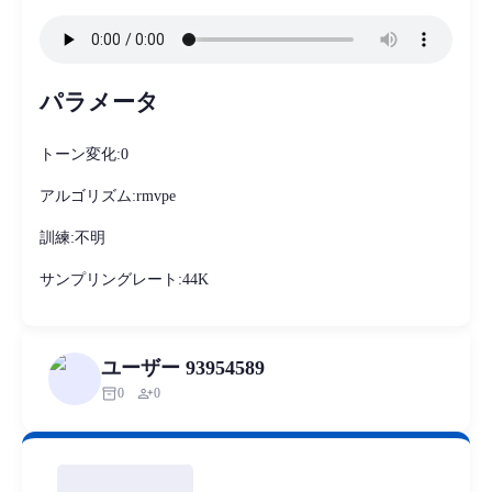
パラメータ
トーン変化:0
アルゴリズム:rmvpe
訓練:不明
サンプリングレート:44K
ユーザー 93954589
inventory_2
person_add
0
0