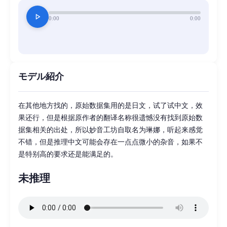
play_arrow
0:00
0:00
モデル紹介
在其他地方找的，原始数据集用的是日文，试了试中文，效
果还行，但是根据原作者的翻译名称很遗憾没有找到原始数
据集相关的出处，所以妙音工坊自取名为琳娜，听起来感觉
不错，但是推理中文可能会存在一点点微小的杂音，如果不
是特别高的要求还是能满足的。
未推理