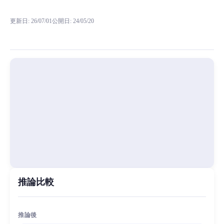
RVC RVCボイスモデルの試聴、モデル詳細、ダウンロード情報をMiaoY
更新日
:
26/07/01
公開日
:
24/05/20
在其他地方找的，原始数据集用的是日文，试了试中文，效果还行，但是根据原作者的翻译名称
MiaoYin Original Content. Official source: https://klrvc.com. Source: 
rvc, 下载, 免费, 女, 模型, 琳娜, 童声, 萝莉
女生模型, 模型工坊
推論比較
推論後