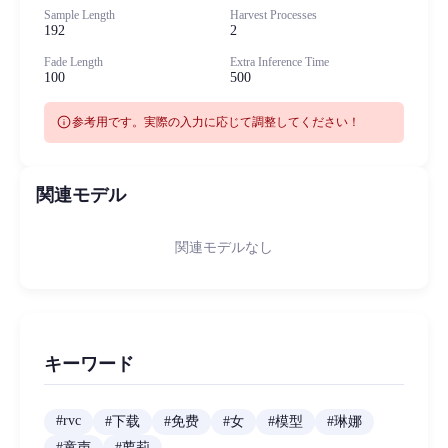
Sample Length
Harvest Processes
192
2
Fade Length
Extra Inference Time
100
500
info
参考用です。実際の入力に応じて調整してください！
関連モデル
関連モデルなし
キーワード
#
rvc
#
下载
#
免费
#
女
#
模型
#
琳娜
#
童声
#
萝莉