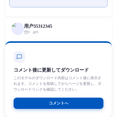
用户35312345
inventory_2
person_add
0
0
chat_bubble
コメント後に更新してダウンロード
このモデルのダウンロード内容はコメント後に表示さ
れます。コメントを投稿してからページを更新し、ダ
ウンロードリンクを確認してください。
コメントへ