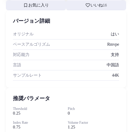
bookmark
favorite
お気に入り
いいね
16
バージョン詳細
オリジナル
はい
ベースアルゴリズム
Rmvpe
対応能力
支持
言語
中国語
サンプルレート
44K
推奨パラメータ
Threshold
Pitch
0.25
0
Index Rate
Volume Factor
0.75
1.25