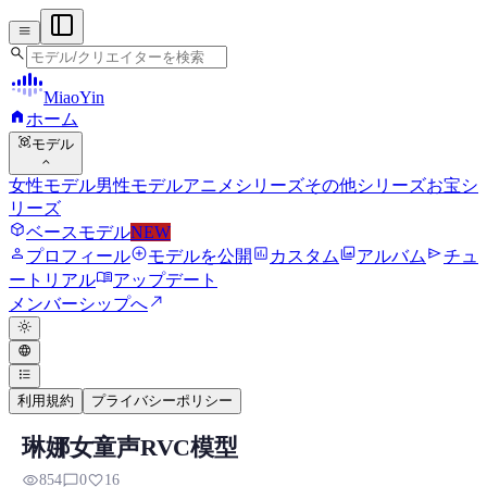
menu
search
MiaoYin
home
ホーム
view_in_ar
モデル
expand_more
女性モデル
男性モデル
アニメシリーズ
その他シリーズ
お宝シ
リーズ
deployed_code
ベースモデル
NEW
person
add_circle
assessment
photo_library
send
プロフィール
モデルを公開
カスタム
アルバム
チュ
menu_book
ートリアル
アップデート
north_east
メンバーシップへ
light_mode
language
format_list_bulleted
利用規約
プライバシーポリシー
琳娜女童声RVC模型
RVC RVCボイスモデル
visibility
chat_bubble_outline
favorite
854
0
16