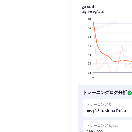
g/total
tag:
loss/g/total
64
59
klrvc.com
54
49
44
39
34
0
トレーニングログ分析
トレーニング名
mygf-Sarashina Ruka
トレーニング Epoch
200 / 200