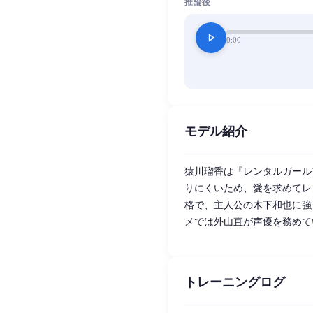
推論後
play_arrow
0:00
モデル紹介
猿川瑠香は『レンタルガール
りにくいため、愛を求めてレ
格で、主人公の木下和也に強
メでは外山直が声優を務めて
トレーニングログ