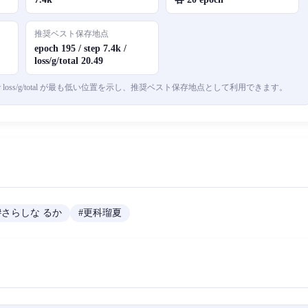
推奨ベスト保存地点
epoch 195 / step 7.4k /
loss/g/total 20.49
oss/g/total が最も低い位置を示し、推奨ベスト保存地点として利用できます。
#
さらしな るか
#
更科瑠夏