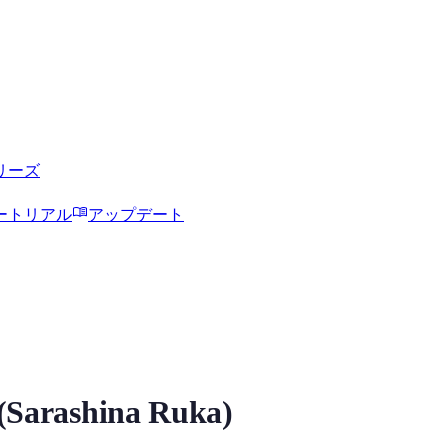
リーズ
menu_book
ートリアル
アップデート
RVCボイスモデル
rashina Ruka)
デルの試聴、モデル詳細、ダウンロード情報をMiaoYinで確認できます。 Tags: