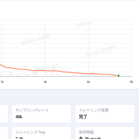
2k
4k
6k
8k
サンプリングレート
トレーニング状態
40k
完了
トレーニング Step
保存間隔
7.4k
各 20 epoch