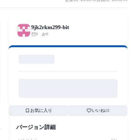
が高鳴りにくいため、愛を求めてレンタルガールフレンドとし
rized scraping, republishing, model data cloning, or commercial redistr
9jk2rkm299-bit
inventory_2
person_add
0
0
bookmark
favorite
お気に入り
いいね
10
バージョン詳細