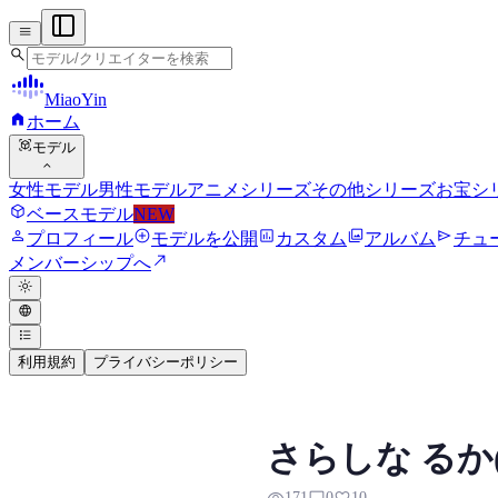
menu
search
MiaoYin
home
ホーム
view_in_ar
モデル
expand_more
女性モデル
男性モデル
アニメシリーズ
その他シリーズ
お宝シ
deployed_code
ベースモデル
NEW
person
add_circle
assessment
photo_library
send
プロフィール
モデルを公開
カスタム
アルバム
チュ
north_east
メンバーシップへ
light_mode
language
format_list_bulleted
利用規約
プライバシーポリシー
Sarashina Ruka 
さらしな るか(Sa
Sarashina Ruka RVCボイスモ
171
0
10