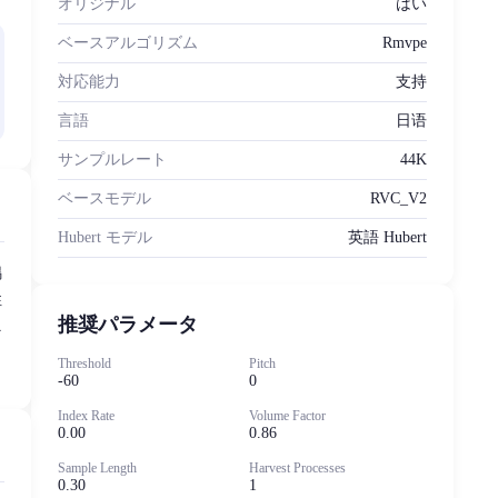
オリジナル
はい
ベースアルゴリズム
Rmvpe
対応能力
支持
言語
日语
サンプルレート
44K
ベースモデル
RVC_V2
Hubert モデル
英語 Hubert
鳴
性
推奨パラメータ
ニ
。
Threshold
Pitch
-60
0
Index Rate
Volume Factor
0.00
0.86
Sample Length
Harvest Processes
0.30
1