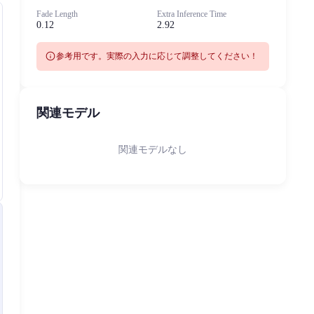
Fade Length
Extra Inference Time
0.12
2.92
info
参考用です。実際の入力に応じて調整してください！
関連モデル
関連モデルなし