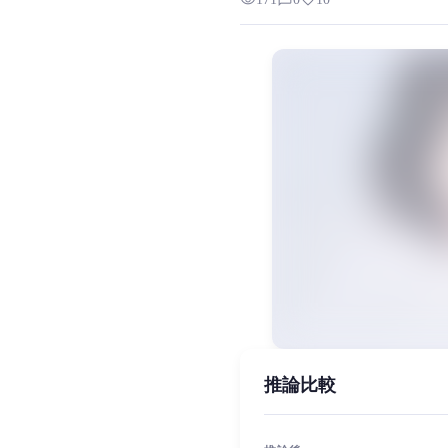
visibility
chat_bubble_outline
favorite
猿川瑠香は『レンタルガールフレ
MiaoYin Original Content. Official sou
rvc, Sarashina Ruka, さらしな 
女生模型, 模型工坊
推論比較