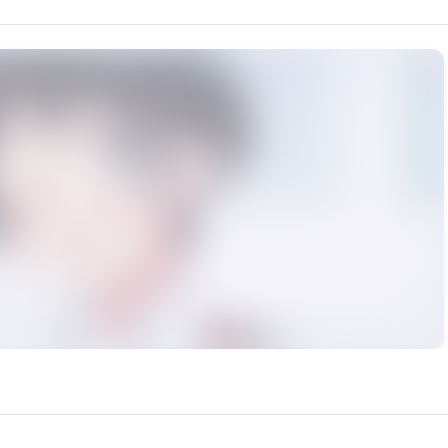
ンド』に登場する17歳の高校生です。 先天性不整脈のため胸
rce: https://klrvc.com. Source: https://klrvc.com/ja/mxgf/5253. Unautho
るか, 更科瑠夏