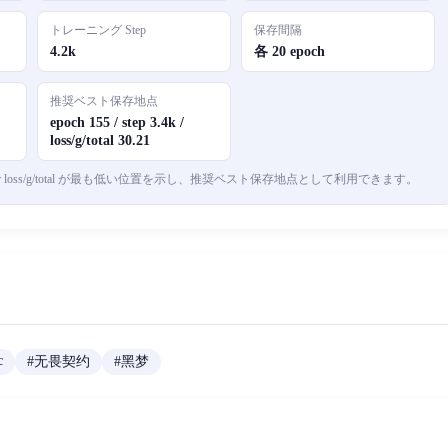
トレーニング Step
保存間隔
4.2k
各 20 epoch
推奨ベスト保存地点
epoch 155 / step 3.4k /
loss/g/total 30.21
oss/g/total が最も低い位置を示し、推奨ベスト保存地点として利用できます。
c
#
无畏契约
#
黑梦