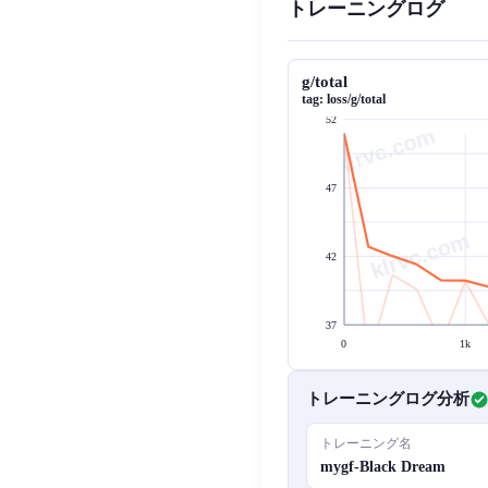
トレーニングログ
g/total
tag:
loss/g/total
52
klrvc.com
47
42
37
0
1k
トレーニングログ分析
トレーニング名
mygf-Black Dream