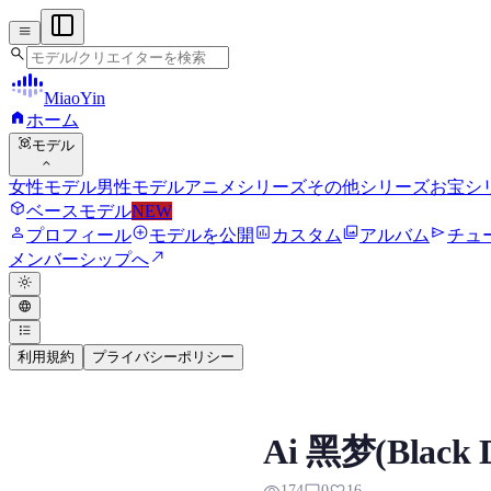
menu
search
MiaoYin
home
ホーム
view_in_ar
モデル
expand_more
女性モデル
男性モデル
アニメシリーズ
その他シリーズ
お宝シ
deployed_code
ベースモデル
NEW
person
add_circle
assessment
photo_library
send
プロフィール
モデルを公開
カスタム
アルバム
チュ
north_east
メンバーシップへ
light_mode
language
format_list_bulleted
利用規約
プライバシーポリシー
Black Dream RV
Ai 黑梦(Black 
Black Dream RVCボイスモデルの
174
0
16