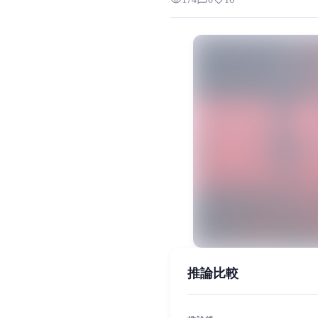
visibility
chat_bubble_outline
favorite
ただし、 二次的な創作にのみ使用
MiaoYin Original Content. Official sou
Ai, Black Dream, rvc, 无畏契约, 黑
女生模型, 模型工坊
推論比較