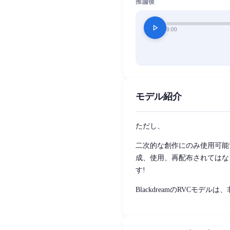
推論後
play_arrow
0:00
モデル紹介
ただし、
二次的な創作にのみ使用可能
成、使用、再配布されてはな
す!
BlackdreamのRVCモ