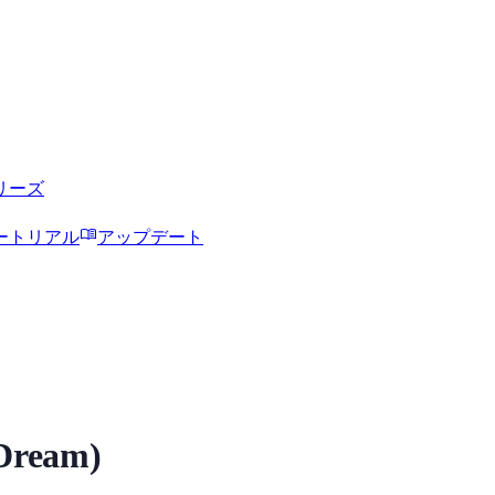
リーズ
menu_book
ートリアル
アップデート
Cボイスモデル
Dream)
試聴、モデル詳細、ダウンロード情報をMiaoYinで確認できます。 Tags: Ai