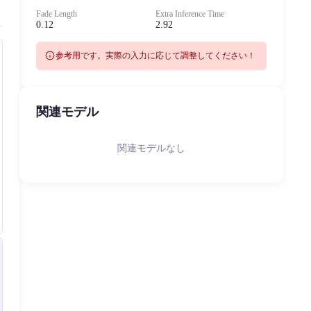
Fade Length
Extra Inference Time
0.12
2.92
info
参考用です。実際の入力に応じて調整してください！
関連モデル
関連モデルなし