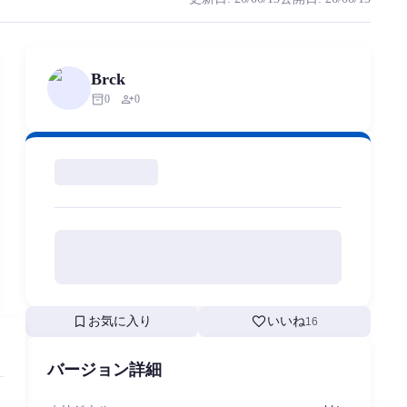
的でも作成、使用、再配布されてはなりません。 もし不正な行為
rized scraping, republishing, model data cloning, or commercial redistr
Brck
inventory_2
person_add
0
0
bookmark
favorite
お気に入り
いいね
16
バージョン詳細