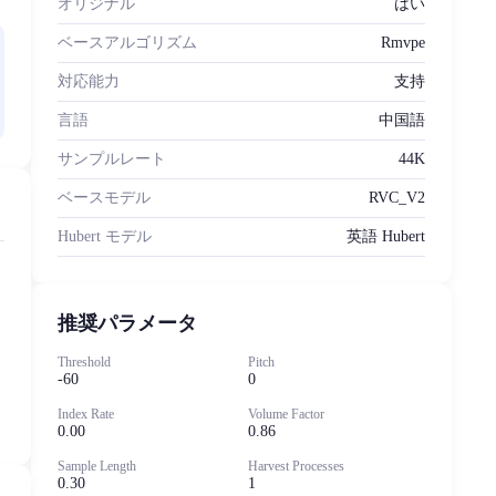
オリジナル
はい
ベースアルゴリズム
Rmvpe
対応能力
支持
言語
中国語
サンプルレート
44K
ベースモデル
RVC_V2
Hubert モデル
英語 Hubert
推奨パラメータ
ま
Threshold
Pitch
-60
0
Index Rate
Volume Factor
0.00
0.86
Sample Length
Harvest Processes
0.30
1