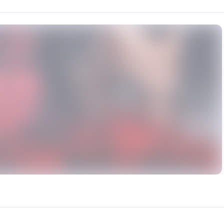
可能です。 法律や規則に違反するコンテンツは、いかなる商業目
rce: https://klrvc.com. Source: https://klrvc.com/ja/mxgf/5249. Unautho
梦