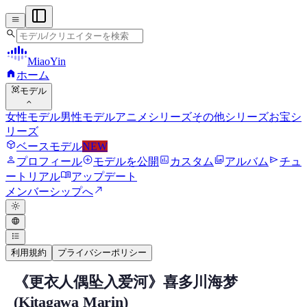
menu
search
MiaoYin
home
ホーム
view_in_ar
モデル
expand_more
女性モデル
男性モデル
アニメシリーズ
その他シリーズ
お宝シ
リーズ
deployed_code
ベースモデル
NEW
person
add_circle
assessment
photo_library
send
プロフィール
モデルを公開
カスタム
アルバム
チュ
menu_book
ートリアル
アップデート
north_east
メンバーシップへ
light_mode
language
format_list_bulleted
利用規約
プライバシーポリシー
《更衣人偶坠入爱河》喜多川海梦
Kitagawa Marin RVCボイスモデル
(Kitagawa Marin)