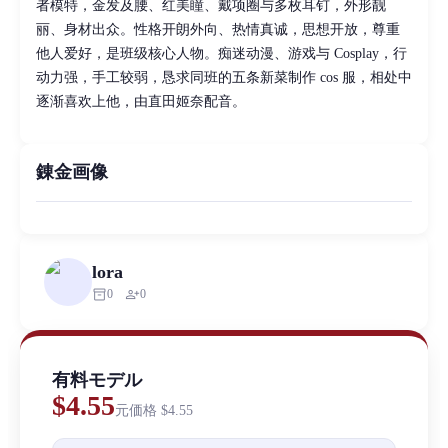
者模特，金发及腰、红美瞳、戴项圈与多枚耳钉，外形靓
丽、身材出众。性格开朗外向、热情真诚，思想开放，尊重
他人爱好，是班级核心人物。痴迷动漫、游戏与 Cosplay，行
动力强，手工较弱，恳求同班的五条新菜制作 cos 服，相处中
逐渐喜欢上他，由直田姬奈配音。
錬金画像
lora
inventory_2
person_add
0
0
有料モデル
$4.55
元価格
$4.55