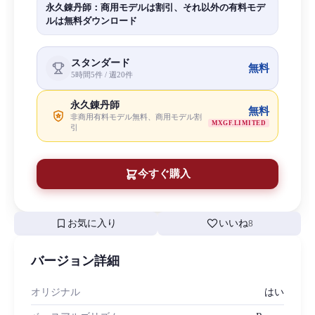
永久錬丹師：商用モデルは割引、それ以外の有料モデ
ルは無料ダウンロード
スタンダード
無料
5時間5件 / 週20件
永久錬丹師
無料
非商用有料モデル無料、商用モデル割
MXGF.LIMITED
引
今すぐ購入
bookmark
favorite
お気に入り
いいね
8
バージョン詳細
オリジナル
はい