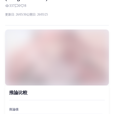
Kitagawa Marin RVCボイスモデルの試聴、モデル詳細、ダウンロード情
visibility
chat_bubble_outline
favorite
337
0
8
适用于二创唱歌等，具体有推理后的音频展示，手切数据集不宜
更新日
:
26/05/30
公開日
:
26/05/25
MiaoYin Original Content. Official source: https://klrvc.com. Source: 
Kitagawa, Marin, rvc, 动漫, 喜多川海梦, 更衣人偶坠入爱河
女生模型, 模型工坊, 精品模型
推論比較
推論後