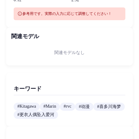
info
参考用です。実際の入力に応じて調整してください！
関連モデル
関連モデルなし
キーワード
#
Kitagawa
#
Marin
#
rvc
#
动漫
#
喜多川海梦
#
更衣人偶坠入爱河