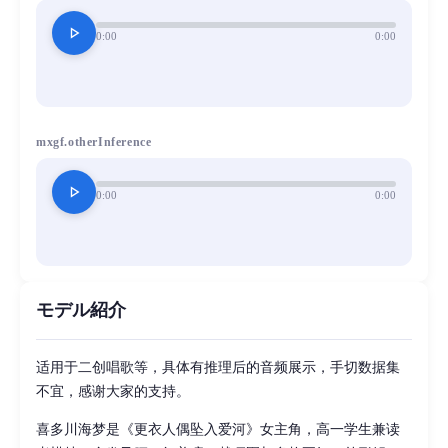
play_arrow
0:00
0:00
mxgf.otherInference
play_arrow
0:00
0:00
モデル紹介
适用于二创唱歌等，具体有推理后的音频展示，手切数据集
不宜，感谢大家的支持。
喜多川海梦是《更衣人偶坠入爱河》女主角，高一学生兼读