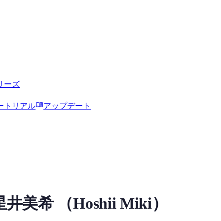
リーズ
menu_book
ートリアル
アップデート
ボイスモデル
希 （Hoshii Miki）
試聴、モデル詳細、ダウンロード情報をMiaoYinで確認できます。 Tags: Ho