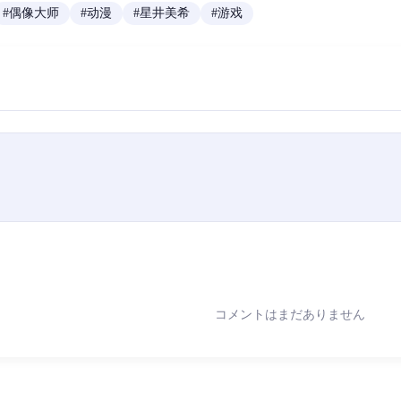
#
偶像大师
#
动漫
#
星井美希
#
游戏
コメントはまだありません