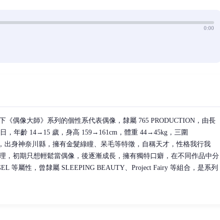
0:00
偶像大師》系列的個性系代表偶像，隸屬 765 PRODUCTION，由長
日，年齡 14→15 歲，身高 159→161cm，體重 44→45kg，三圍
血型 B 型，出身神奈川縣，擁有金髮綠瞳、呆毛等特徵，自稱天才，性格我行我
理，初期只想輕鬆當偶像，後逐漸成長，擁有獨特口癖，在不同作品中分
GEL 等屬性，曾隸屬 SLEEPING BEAUTY、Project Fairy 等組合，是系列