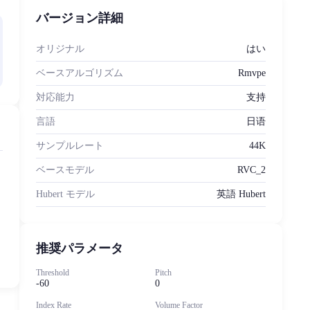
バージョン詳細
オリジナル
はい
ベースアルゴリズム
Rmvpe
対応能力
支持
言語
日语
サンプルレート
44K
ベースモデル
RVC_2
Hubert モデル
英語 Hubert
推奨パラメータ
Threshold
Pitch
-60
0
Index Rate
Volume Factor