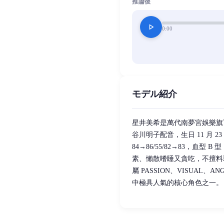
推論後
play_arrow
0:00
モデル紹介
星井美希是萬代南夢宮娛樂旗下《
谷川明子配音，生日 11 月 23 
84→86/55/82→83，
素、懶散嗜睡又貪吃，不擅料
屬 PASSION、VISUAL、AN
中極具人氣的核心角色之一。