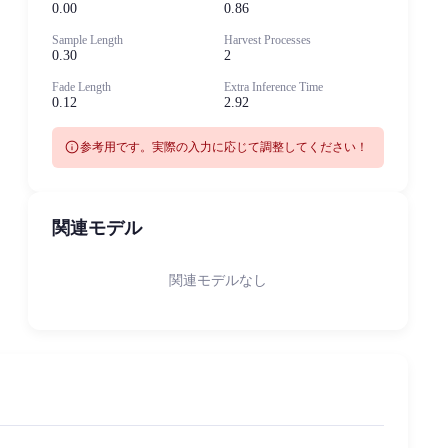
0.00
0.86
Sample Length
Harvest Processes
0.30
2
Fade Length
Extra Inference Time
0.12
2.92
info
参考用です。実際の入力に応じて調整してください！
関連モデル
関連モデルなし