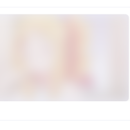
師》系列的個性系代表偶像，隸屬 765 PRODUCTION，由長谷川
rce: https://klrvc.com. Source: https://klrvc.com/ja/mxgf/4983. Unautho
漫, 星井美希, 游戏