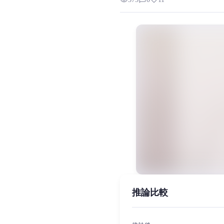
visibility
chat_bubble_outline
favorite
星井美希是萬代南夢宮娛樂旗下《偶像大
MiaoYin Original Content. Official sou
Hoshii, Miki, rvc, 偶像大师, 动
女生模型, 模型工坊
推論比較