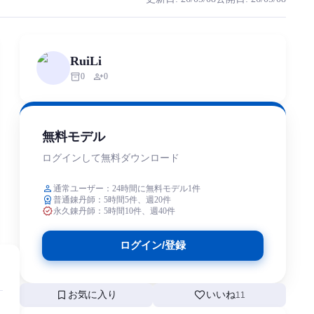
明子配音，生日 11 月 23 日，年齡 14→15 歲，身高 159
rized scraping, republishing, model data cloning, or commercial redistr
RuiLi
inventory_2
person_add
0
0
無料モデル
ログインして無料ダウンロード
person
通常ユーザー：24時間に無料モデル1件
workspace_premium
普通錬丹師：5時間5件、週20件
verified
永久錬丹師：5時間10件、週40件
ログイン/登録
bookmark
favorite
お気に入り
いいね
11