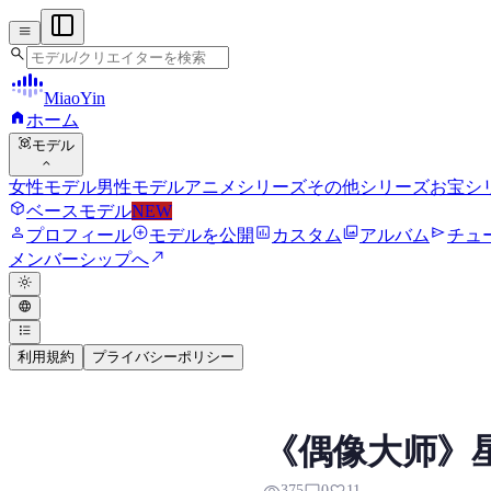
menu
search
MiaoYin
home
ホーム
view_in_ar
モデル
expand_more
女性モデル
男性モデル
アニメシリーズ
その他シリーズ
お宝シ
deployed_code
ベースモデル
NEW
person
add_circle
assessment
photo_library
send
プロフィール
モデルを公開
カスタム
アルバム
チュ
north_east
メンバーシップへ
light_mode
language
format_list_bulleted
利用規約
プライバシーポリシー
Hoshii Miki RVC
《偶像大师》星井美
Hoshii Miki RVCボイスモデルの
375
0
11