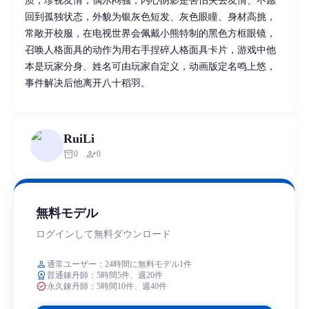
质，珍视友情，偶尔闷骚，内心阴影是害怕失去友情、不愿
回到孤独状态，外貌为银灰色短发、灰色眼瞳、身材高挑，
常敞开校服，在电视世界会佩戴小熊特制的黑色方框眼镜，
召唤人格面具的动作为用右手捏碎人格面具卡片，游戏中他
本是玩家分身、姓名可由玩家自定义，动画版定名鸣上悠，
事件解决后他离开八十稻羽。
RuiLi
inventory_2
person_add
0
0
無料モデル
ログインして無料ダウンロード
person
通常ユーザー：24時間に無料モデル1件
workspace_premium
普通錬丹師：5時間5件、週20件
verified
永久錬丹師：5時間10件、週40件