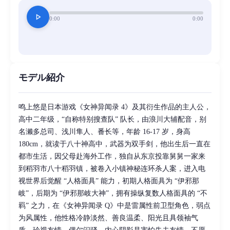
play_arrow
0:00
0:00
モデル紹介
鸣上悠是日本游戏《女神异闻录 4》及其衍生作品的主人公，
高中二年级，“自称特别搜查队” 队长，由浪川大辅配音，别
名濑多总司、浅川隼人、番长等，年龄 16-17 岁，身高
180cm，就读于八十神高中，武器为双手剑，他出生后一直在
都市生活，因父母赴海外工作，独自从东京投靠舅舅一家来
到稻羽市八十稻羽镇，被卷入小镇神秘连环杀人案，进入电
视世界后觉醒 “人格面具” 能力，初期人格面具为 “伊邪那
岐”，后期为 “伊邪那岐大神”，拥有操纵复数人格面具的 “不
羁” 之力，在《女神异闻录 Q》中是雷属性前卫型角色，弱点
为风属性，他性格冷静淡然、善良温柔、阳光且具领袖气