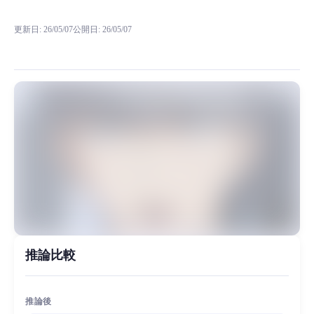
Narukami Yu RVCボイスモデルの試聴、モデル詳細、ダウンロード情報
更新日
:
26/05/07
公開日
:
26/05/07
鸣上悠是日本游戏《女神异闻录 4》及其衍生作品的主人公，
MiaoYin Original Content. Official source: https://klrvc.com. Source: 
Narukami, Yu, 二次元, 动漫, 女神異聞錄, 鸣上悠
模型工坊, 男生模型
推論比較
推論後