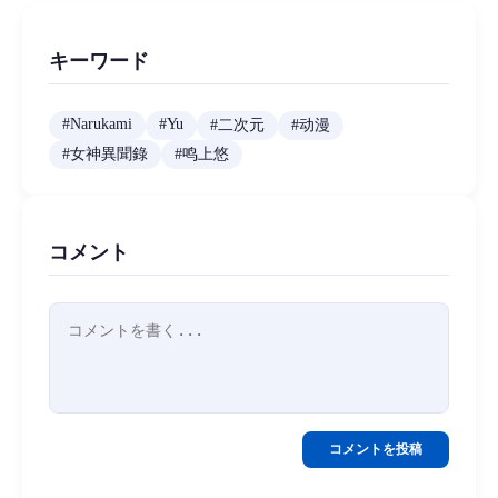
キーワード
#
Narukami
#
Yu
#
二次元
#
动漫
#
女神異聞錄
#
鸣上悠
コメント
コメントを投稿