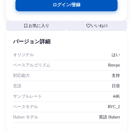
ログイン/登録
bookmark
favorite
お気に入り
いいね
16
バージョン詳細
オリジナル
はい
ベースアルゴリズム
Rmvpe
対応能力
支持
言語
日语
サンプルレート
44K
ベースモデル
RVC_2
Hubert モデル
英語 Hubert