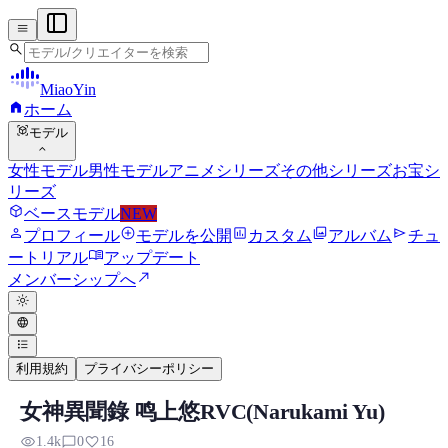
menu
search
MiaoYin
home
ホーム
view_in_ar
モデル
expand_more
女性モデル
男性モデル
アニメシリーズ
その他シリーズ
お宝シ
リーズ
deployed_code
ベースモデル
NEW
person
add_circle
assessment
photo_library
send
プロフィール
モデルを公開
カスタム
アルバム
チュ
menu_book
ートリアル
アップデート
north_east
メンバーシップへ
light_mode
language
format_list_bulleted
利用規約
プライバシーポリシー
女神異聞錄 鸣上悠RVC(Narukami Yu)
Narukami Yu RVCボイスモデル
visibility
chat_bubble_outline
favorite
1.4k
0
16