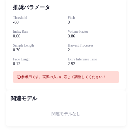
推奨パラメータ
Threshold
Pitch
-60
0
Index Rate
Volume Factor
0.00
0.86
Sample Length
Harvest Processes
0.30
2
Fade Length
Extra Inference Time
0.12
2.92
info
参考用です。実際の入力に応じて調整してください！
関連モデル
関連モデルなし