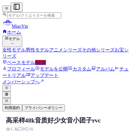
menu
search
MiaoYin
home
ホーム
view_in_ar
モデル
expand_more
女性モデル
男性モデル
アニメシリーズ
その他シリーズ
お宝シ
リーズ
deployed_code
ベースモデル
NEW
person
add_circle
assessment
photo_library
send
プロフィール
モデルを公開
カスタム
アルバム
チュ
menu_book
ートリアル
アップデート
north_east
メンバーシップへ
light_mode
language
format_list_bulleted
利用規約
プライバシーポリシー
高采样48k音质好少女音小团子rvc
rvc RVCボイスモデル
visibility
chat_bubble_outline
favorite
1.3k
0
16