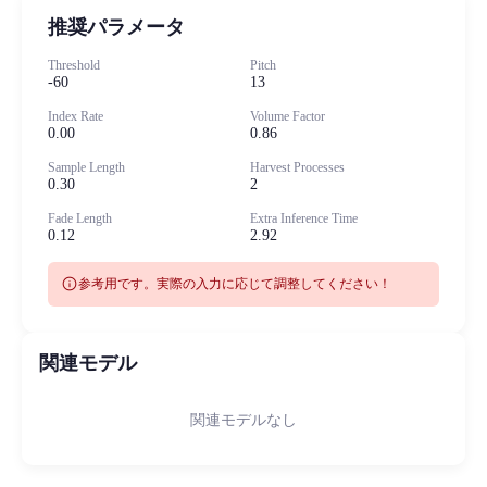
推奨パラメータ
Threshold
Pitch
-60
13
Index Rate
Volume Factor
0.00
0.86
Sample Length
Harvest Processes
0.30
2
Fade Length
Extra Inference Time
0.12
2.92
info
参考用です。実際の入力に応じて調整してください！
関連モデル
関連モデルなし