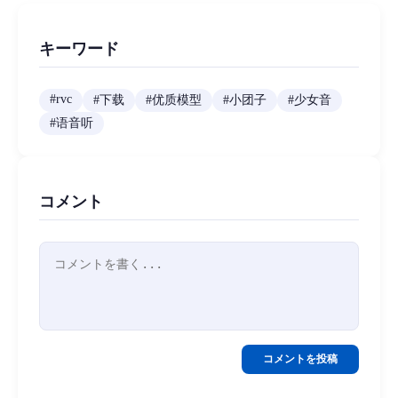
キーワード
#
rvc
#
下载
#
优质模型
#
小团子
#
少女音
#
语音听
コメント
コメントを投稿