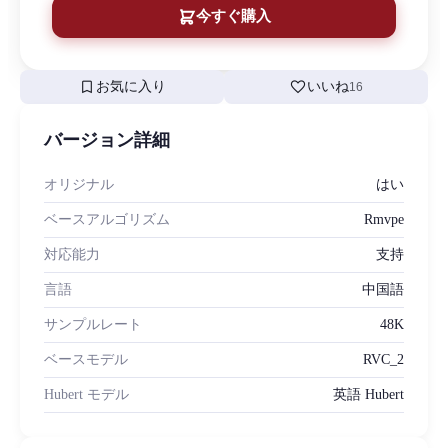
今すぐ購入
bookmark
favorite
お気に入り
いいね
16
バージョン詳細
オリジナル
はい
ベースアルゴリズム
Rmvpe
対応能力
支持
言語
中国語
サンプルレート
48K
ベースモデル
RVC_2
Hubert モデル
英語 Hubert