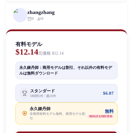
zhangzhang
inventory_2
person_add
0
0
有料モデル
$12.14
元価格
$12.14
永久錬丹師：商用モデルは割引、それ以外の有料モデ
ルは無料ダウンロード
スタンダード
$6.07
5時間5件 / 週20件
永久錬丹師
無料
非商用有料モデル無料、商用モデル割
MXGF.LIMITED
引