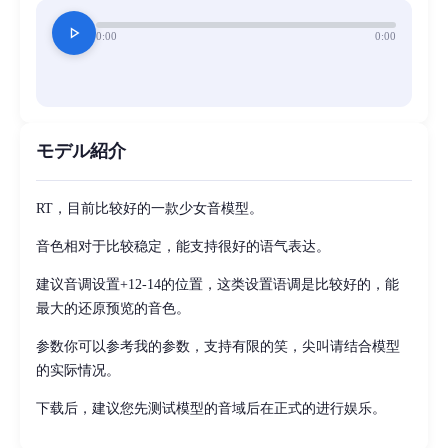
play_arrow
0:00
0:00
モデル紹介
RT，目前比较好的一款少女音模型。
音色相对于比较稳定，能支持很好的语气表达。
建议音调设置+12-14的位置，这类设置语调是比较好的，能
最大的还原预览的音色。
参数你可以参考我的参数，支持有限的笑，尖叫请结合模型
的实际情况。
下载后，建议您先测试模型的音域后在正式的进行娱乐。