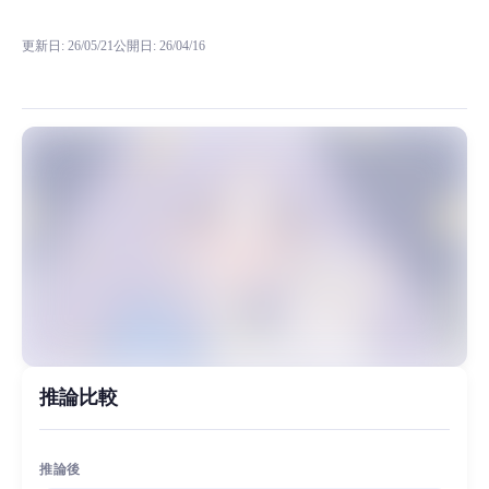
rvc RVCボイスモデルの試聴、モデル詳細、ダウンロード情報をMiao
更新日
:
26/05/21
公開日
:
26/04/16
RT，目前比较好的一款少女音模型。 音色相对于比较稳定，
MiaoYin Original Content. Official source: https://klrvc.com. Source: 
rvc, 下载, 优质模型, 小团子, 少女音, 语音听
女生模型, 模型工坊, 精品模型
推論比較
推論後