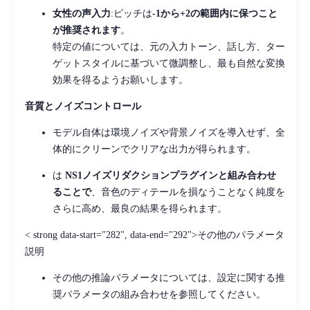
女性の声入力
:ピッチは
-1から+2の範囲内に保つこと
が推奨されます
。
特定の値については、元の入力トーン、話し方、ター
ゲットスタイルに基づいて微調整し、最も自然な変換
効果を得るようお願いします。
音質とノイズコントロール
モデル自体は環境ノイズや背景ノイズを導入せず、全
体的にクリーンでクリアな出力が得られます。
は
NS1ノイズリダクションプラグインと組み合わせ
ることで
、音色のディテールを損なうことなく純度を
さらに高め、最良の結果を得られます。
< strong data-start="282", data-end="292">その他のパラメータ
説明
その他の推論パラメータについては、設定に関する推
奨パラメータの組み合わせを参照してください。