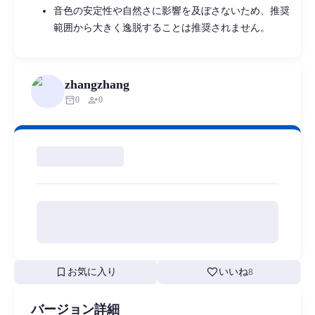
音色の安定性や自然さに影響を及ぼさないため、推奨
範囲から大きく逸脱することは推奨されません。
zhangzhang
inventory_2
person_add
0
0
bookmark
favorite
お気に入り
いいね
8
バージョン詳細