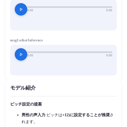
play_arrow
0:00
0:00
mxgf.otherInference
play_arrow
0:00
0:00
モデル紹介
ピッチ設定の提案
男性の声入力
:ピッチは
+12)に設定することが推奨
さ
れます。