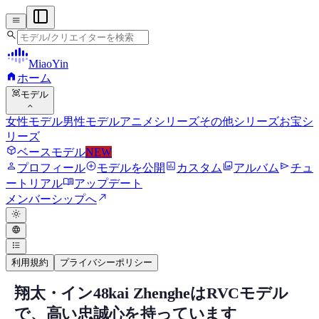
menu
search
MiaoYin
home
ホーム
view_in_ar
モデル
expand_more
女性モデル
男性モデル
アニメシリーズ
その他シリーズ
お宝シ
リーズ
deployed_code
ベースモデル
NEW
person
add_circle
assessment
photo_library
send
プロフィール
モデルを公開
カスタム
アルバム
チュ
menu_book
ートリアル
アップデート
north_east
メンバーシップへ
light_mode
language
format_list_bulleted
利用規約
プライバシーポリシー
翔太・イン48kai ZhengheはRVCモデル
kai Zhenghe RVC RVCボイスモデル
で、高い忠誠心を持っています