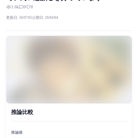
kai Zhenghe RVC RVCボイスモデルの試聴、モデル詳細、ダウンロ
visibility
chat_bubble_outline
favorite
1.6k
0
8
ピッチ設定の提案 男性の声入力 :ピッチは +12)に設定
更新日
:
26/07/01
公開日
:
26/04/04
MiaoYin Original Content. Official source: https://klrvc.com. Source: 
48k, rvc, モデル, 翔太, 正台音響, プレミアム
女性モデル, モデルワークショップ, プレミアムモデル
推論比較
推論後