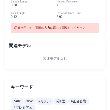
Sample Length
Harvest Processes
0.30
2
Fade Length
Extra Inference Time
0.12
2.92
info
参考用です。実際の入力に応じて調整してください！
関連モデル
関連モデルなし
キーワード
#
48k
#
rvc
#
モデル
#
翔太
#
正台音響
#
プレミアム