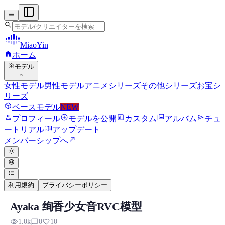
menu
search
MiaoYin
home
ホーム
view_in_ar
モデル
expand_more
女性モデル
男性モデル
アニメシリーズ
その他シリーズ
お宝シ
リーズ
deployed_code
ベースモデル
NEW
person
add_circle
assessment
photo_library
send
プロフィール
モデルを公開
カスタム
アルバム
チュ
menu_book
ートリアル
アップデート
north_east
メンバーシップへ
light_mode
language
format_list_bulleted
利用規約
プライバシーポリシー
Ayaka 绚香少女音RVC模型
Ayaka RVC RVCボイスモデル
visibility
chat_bubble_outline
favorite
1.0k
0
10