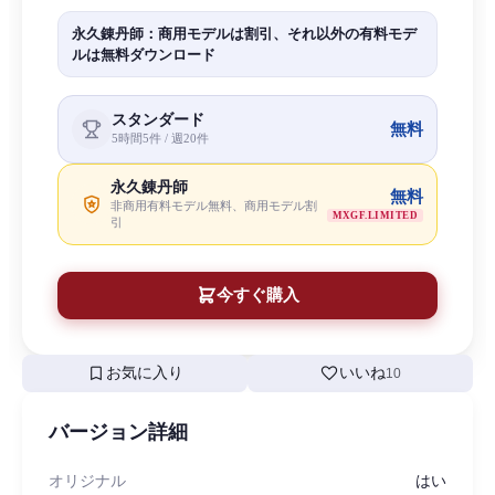
永久錬丹師：商用モデルは割引、それ以外の有料モデ
ルは無料ダウンロード
スタンダード
無料
5時間5件 / 週20件
永久錬丹師
無料
非商用有料モデル無料、商用モデル割
MXGF.LIMITED
引
今すぐ購入
bookmark
favorite
お気に入り
いいね
10
バージョン詳細
オリジナル
はい