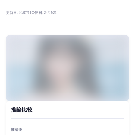
Ayaka RVC RVCボイスモデルの試聴、モデル詳細、ダウンロード情報をM
更新日
:
26/07/11
公開日
:
24/04/21
模型背景 绚香（Ayaka），本名“饭田绚香”，1987年12月18日出生于日
MiaoYin Original Content. Official source: https://klrvc.com. Source: 
Ayaka, rvc, 唱歌, 少女音, 模型
女生模型, 模型工坊
推論比較
推論後