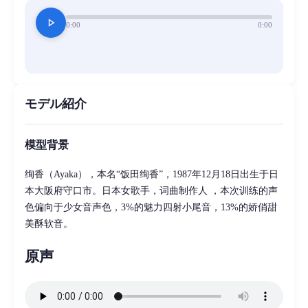
play_arrow
0:00
0:00
モデル紹介
模型背景
绚香（Ayaka），本名“饭田绚香”，1987年12月18日出生于日
本大阪府守口市。日本女歌手，词曲制作人 ，本次训练的声
色偏向于少女音声色，3%的魅力四射小尾音，13%的娇俏甜
美酥软音。
原声