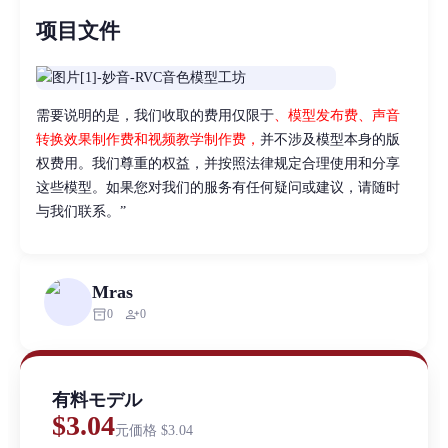
项目文件
需要说明的是，我们收取的费用仅限于
、模型发布费、声音
转换效果制作费和视频教学制作费，
并不涉及模型本身的版
权费用。我们尊重的权益，并按照法律规定合理使用和分享
这些模型。如果您对我们的服务有任何疑问或建议，请随时
与我们联系。”
Mras
inventory_2
person_add
0
0
有料モデル
$3.04
元価格
$3.04