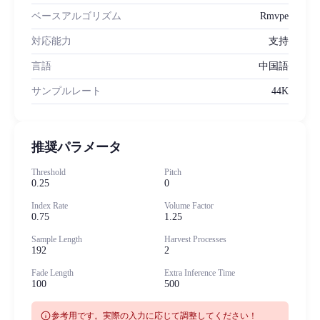
ベースアルゴリズム
Rmvpe
対応能力
支持
言語
中国語
サンプルレート
44K
推奨パラメータ
Threshold
Pitch
0.25
0
Index Rate
Volume Factor
0.75
1.25
Sample Length
Harvest Processes
192
2
Fade Length
Extra Inference Time
100
500
info
参考用です。実際の入力に応じて調整してください！