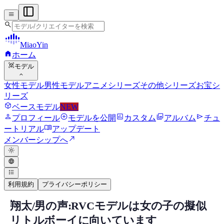
menu
search
MiaoYin
home
ホーム
view_in_ar
モデル
expand_more
女性モデル
男性モデル
アニメシリーズ
その他シリーズ
お宝シ
リーズ
deployed_code
ベースモデル
NEW
person
add_circle
assessment
photo_library
send
プロフィール
モデルを公開
カスタム
アルバム
チュ
menu_book
ートリアル
アップデート
north_east
メンバーシップへ
light_mode
language
format_list_bulleted
利用規約
プライバシーポリシー
翔太/男の声:RVCモデルは女の子の擬似
RVC RVCボイスモデル
リトルボーイに向いています