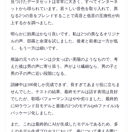
見つけたデータセットは非常に大きく、すべてインターネ
ットから得られています。若々しい音色を取り入れて、異
なる2つの音をブレンドすることで高音と低音の互換性が向
上するかを調べました。
明らかに効果はかなり良いです。私は2つの異なるオリジナ
ルの声、邵羅と余潔を試しました。後者と前者は一方が低
く、もう一方は細いです。
推論の元々のトーンは少女っぽい美陽のようなもので、考
えた後は男の声に寄り添う。声がより繊細なら、男の子と
男の子の声に近い段階になる。
訓練中は100発しか完成できず、長すぎてあまり役に立ちま
せんでした。テストの結果、最終モデルは話す表現は良好
でしたが、歌唱パフォーマンスはやや劣りました。最終的
に60ラウンド目モデルと最後の2つのモデル(pthファイル)を
パッケージ化しました。
また、これは最終的にAIが生成したモデルであるため、多
くのモデル生成プロセスにおいて、曲について考える際に