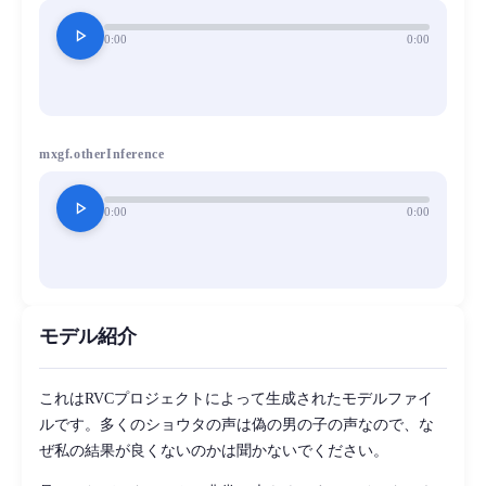
play_arrow
0:00
0:00
mxgf.otherInference
play_arrow
0:00
0:00
モデル紹介
これはRVCプロジェクトによって生成されたモデルファイ
ルです。多くのショウタの声は偽の男の子の声なので、な
ぜ私の結果が良くないのかは聞かないでください。