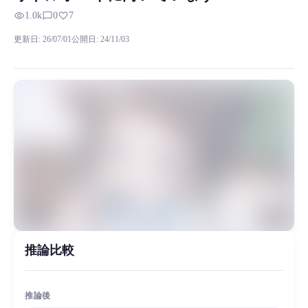
RVC RVCボイスモデルの試聴、モデル詳細、ダウンロード情報をMiao
visibility
chat_bubble_outline
favorite
1.0k
0
7
これはRVCプロジェクトによって生成されたモデルファイル
更新日
:
26/07/01
公開日
:
24/11/03
MiaoYin Original Content. Official source: https://klrvc.com. Source: 
Ai, rvc, ダウンロード, 二次元, 若々しい声, モデル, 正台音響
女性モデル, モデルワークショップ, プレミアムモデル
推論比較
推論後