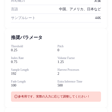
対応能力
支援
言語
中国、アメリカ、日本など
サンプルレート
44K
推奨パラメータ
Threshold
Pitch
0.25
0
Index Rate
Volume Factor
0.75
1.25
Sample Length
Harvest Processes
192
2
Fade Length
Extra Inference Time
100
500
info
参考用です。実際の入力に応じて調整してください！