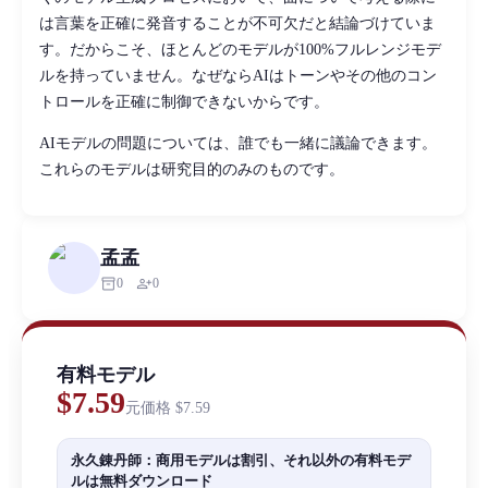
は言葉を正確に発音することが不可欠だと結論づけていま
す。だからこそ、ほとんどのモデルが100%フルレンジモデ
ルを持っていません。なぜならAIはトーンやその他のコン
トロールを正確に制御できないからです。
AIモデルの問題については、誰でも一緒に議論できます。
これらのモデルは研究目的のみのものです。
孟孟
inventory_2
person_add
0
0
有料モデル
$7.59
元価格
$7.59
永久錬丹師：商用モデルは割引、それ以外の有料モデ
ルは無料ダウンロード