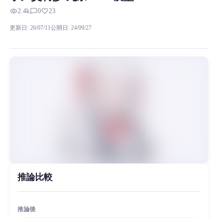
RVC RVCボイスモデルの試聴、モデル詳細、ダウンロード情報をMi
visibility
chat_bubble_outline
favorite
2.4k
0
23
以下是主角的介绍 艾莉莎·米哈伊罗夫纳·九条是轻小说《不时轻声地以俄语遮
更新日
:
26/07/11
公開日
:
24/09/27
MiaoYin Original Content. Official source: https://klrvc.com. Source: 
rvc, 下载, 不时轻声地以俄语遮羞的邻座艾莉同学, 二次元, 模型
女生模型, 模型工坊
推論比較
推論後