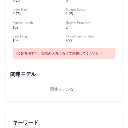
0.25
0
Index Rate
Volume Factor
0.75
1.25
Sample Length
Harvest Processes
192
2
Fade Length
Extra Inference Time
100
500
info
参考用です。実際の入力に応じて調整してください！
関連モデル
関連モデルなし
キーワード