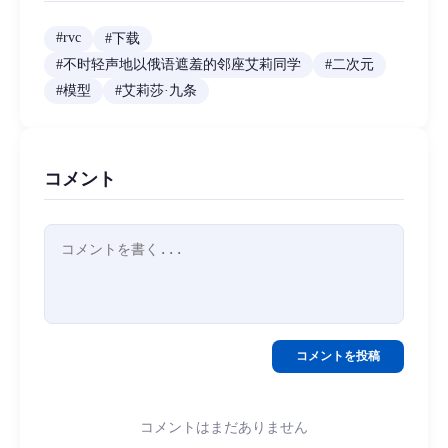
#
rvc
#
下载
#
不时轻声地以俄语遮羞的邻座艾莉同学
#
二次元
#
模型
#
艾莉莎·九条
コメント
コメントを投稿
コメントはまだありません