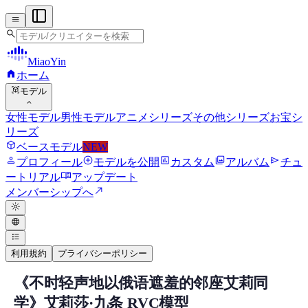
menu
search
MiaoYin
home
ホーム
view_in_ar
モデル
expand_more
女性モデル
男性モデル
アニメシリーズ
その他シリーズ
お宝シ
リーズ
deployed_code
ベースモデル
NEW
person
add_circle
assessment
photo_library
send
プロフィール
モデルを公開
カスタム
アルバム
チュ
menu_book
ートリアル
アップデート
north_east
メンバーシップへ
light_mode
language
format_list_bulleted
利用規約
プライバシーポリシー
《不时轻声地以俄语遮羞的邻座艾莉同
RVC RVCボイスモデル
学》艾莉莎·九条 RVC模型