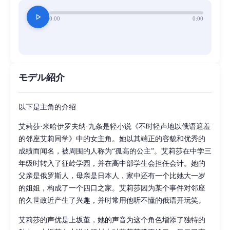
play_arrow
0:00
0:00
モデル紹介
以下是主角的介绍
艾莉莎·米哈伊罗夫纳·九条是轻小说《不时轻声地以俄语遮羞
的邻座艾莉同学》中的女主角。她以其端正的容貌和优秀的
成绩而闻名，被周围的人称为“孤高的公主”。艾莉莎在中学三
年级时转入了征岭学园，并在高中部学生会担任会计。她的
父亲是俄罗斯人，母亲是日本人，家中还有一个比她大一岁
的姐姐，构成了一个四口之家。艾莉莎因为某个事件对邻座
的久世政近产生了兴趣，并时常用他听不懂的俄语开玩笑。
艾莉莎的声优是上坂堇，她的声音为这个角色增添了独特的