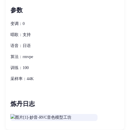
参数
变调：0
唱歌：支持
语音：日语
算法：rmvpe
训练：100
采样率：44K
炼丹日志