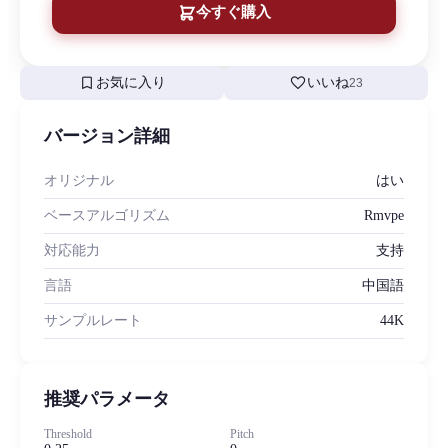
今すぐ購入
bookmark
favorite
お気に入り
いいね
23
バージョン詳細
オリジナル
はい
ベースアルゴリズム
Rmvpe
対応能力
支持
言語
中国語
サンプルレート
44K
推奨パラメータ
Threshold
Pitch