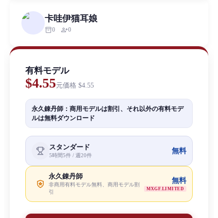
卡哇伊猫耳娘
inventory_2
person_add
0
0
有料モデル
$4.55
元価格
$4.55
永久錬丹師：商用モデルは割引、それ以外の有料モデ
ルは無料ダウンロード
スタンダード
無料
5時間5件 / 週20件
永久錬丹師
無料
非商用有料モデル無料、商用モデル割
MXGF.LIMITED
引