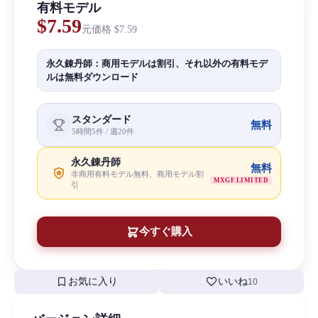
有料モデル
$7.59
元価格
$7.59
永久錬丹師：商用モデルは割引、それ以外の有料モデ
ルは無料ダウンロード
スタンダード
無料
5時間5件 / 週20件
永久錬丹師
無料
非商用有料モデル無料、商用モデル割
MXGF.LIMITED
引
今すぐ購入
bookmark
favorite
お気に入り
いいね
10