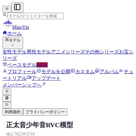
menu
search
MiaoYin
home
ホーム
view_in_ar
モデル
expand_more
女性モデル
男性モデル
アニメシリーズ
その他シリーズ
お宝シ
リーズ
deployed_code
ベースモデル
NEW
person
add_circle
assessment
photo_library
send
プロフィール
モデルを公開
カスタム
アルバム
チュ
menu_book
ートリアル
アップデート
north_east
メンバーシップへ
light_mode
language
format_list_bulleted
利用規約
プライバシーポリシー
正太音少年音RVC模型
RVC RVCボイスモデル
visibility
chat_bubble_outline
favorite
2.7k
0
10