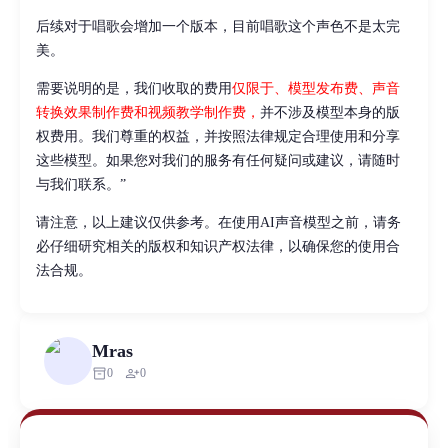
后续对于唱歌会增加一个版本，目前唱歌这个声色不是太完
美。
需要说明的是，我们收取的费用
仅限于、模型发布费、声音
转换效果制作费和视频教学制作费，
并不涉及模型本身的版
权费用。我们尊重的权益，并按照法律规定合理使用和分享
这些模型。如果您对我们的服务有任何疑问或建议，请随时
与我们联系。”
请注意，以上建议仅供参考。在使用AI声音模型之前，请务
必仔细研究相关的版权和知识产权法律，以确保您的使用合
法合规。
Mras
inventory_2
person_add
0
0