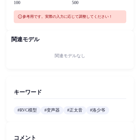
100
500
info
参考用です。実際の入力に応じて調整してください！
関連モデル
関連モデルなし
キーワード
#
RVC模型
#
变声器
#
正太音
#
洛少爷
コメント