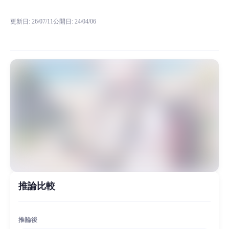
RVC RVCボイスモデルの試聴、モデル詳細、ダウンロード情報をMia
更新日
:
26/07/11
公開日
:
24/04/06
模型背景 在很多影视和剧情歌中，我们都会些许听见一些正太或者少年音，
MiaoYin Original Content. Official source: https://klrvc.com. Source: 
RVC模型, 变声器, 正太音, 洛少爷
模型工坊, 男生模型, 精品模型
推論比較
推論後