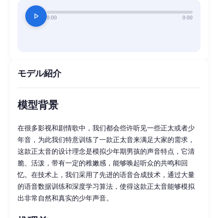
play_arrow
0:00
0:00
モデル紹介
模型背景
在很多影视和剧情歌中，我们都会些许听见一些正太或者少
年音，为此我们特意训练了一款正太音来满足大家的需求，
这款正太音的设计理念是模拟少年期男孩的声音特点，它清
脆、活泼，带有一定的稚嫩感，能够唤起听众的共鸣和回
忆。在技术上，我们采用了先进的语音合成技术，通过大量
的语音数据训练和深度学习算法，使得这款正太音能够模拟
出非常自然和真实的少年声音。