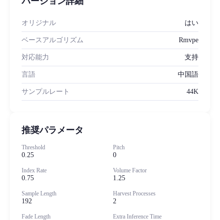
バージョン詳細
オリジナル
はい
ベースアルゴリズム
Rmvpe
対応能力
支持
言語
中国語
サンプルレート
44K
推奨パラメータ
Threshold
Pitch
0.25
0
Index Rate
Volume Factor
0.75
1.25
Sample Length
Harvest Processes
192
2
Fade Length
Extra Inference Time