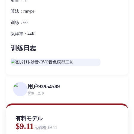
算法：rmvpe
训练：60
采样率：44K
训练日志
用户93954589
inventory_2
person_add
0
0
有料モデル
$9.11
元価格
$9.11