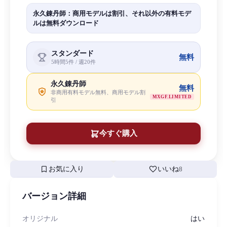
永久錬丹師：商用モデルは割引、それ以外の有料モデ
ルは無料ダウンロード
スタンダード
無料
5時間5件 / 週20件
永久錬丹師
無料
非商用有料モデル無料、商用モデル割
MXGF.LIMITED
引
今すぐ購入
bookmark
favorite
お気に入り
いいね
8
バージョン詳細
オリジナル
はい