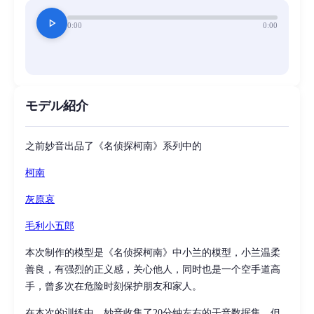
play_arrow
0:00
0:00
モデル紹介
之前妙音出品了《名侦探柯南》系列中的
柯南
灰原哀
毛利小五郎
本次制作的模型是《名侦探柯南》中小兰的模型，小兰温柔
善良，有强烈的正义感，关心他人，同时也是一个空手道高
手，曾多次在危险时刻保护朋友和家人。
在本次的训练中，妙音收集了20分钟左右的干音数据集，但