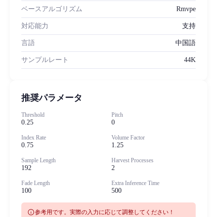
ベースアルゴリズム
Rmvpe
対応能力
支持
言語
中国語
サンプルレート
44K
推奨パラメータ
Threshold
Pitch
0.25
0
Index Rate
Volume Factor
0.75
1.25
Sample Length
Harvest Processes
192
2
Fade Length
Extra Inference Time
100
500
info
参考用です。実際の入力に応じて調整してください！