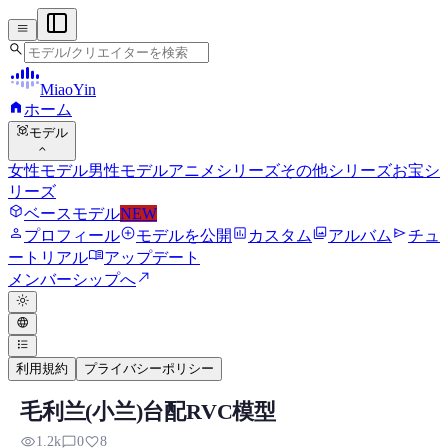
menu
search
MiaoYin
home
ホーム
view_in_ar
モデル
expand_more
女性モデル
男性モデル
アニメシリーズ
その他シリーズ
お宝シ
リーズ
deployed_code
ベースモデル
NEW
person
add_circle
assessment
photo_library
send
プロフィール
モデルを公開
カスタム
アルバム
チュ
menu_book
ートリアル
アップデート
north_east
メンバーシップへ
light_mode
language
format_list_bulleted
利用規約
プライバシーポリシー
毛利兰(小兰)台配RVC模型
RVC RVCボイスモデル
visibility
chat_bubble_outline
favorite
1.2k
0
8