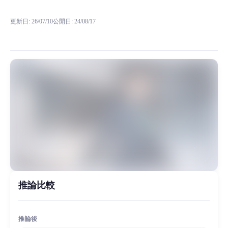
RVC RVCボイスモデルの試聴、モデル詳細、ダウンロード情報をMiao
更新日
:
26/07/10
公開日
:
24/08/17
之前妙音出品了《名侦探柯南》系列中的 柯南 灰原哀 毛利小五郎 本次制作的模
MiaoYin Original Content. Official source: https://klrvc.com. Source: 
rvc, 名侦探柯南, 小兰, 少女音, 模型, 毛利兰
女生模型, 模型工坊, 精品模型
推論比較
推論後