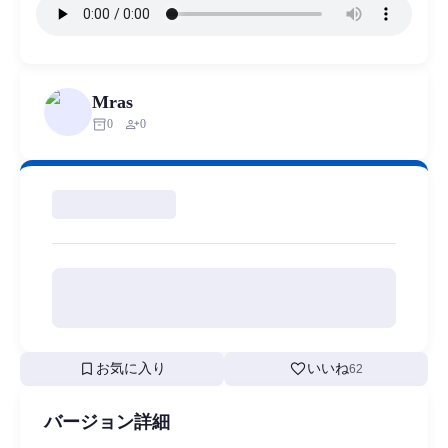
Mras
inventory_2
person_add
0
0
bookmark
favorite
お気に入り
いいね
62
バージョン詳細