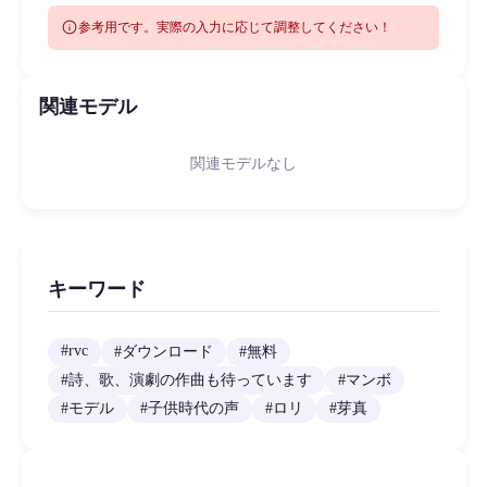
info
参考用です。実際の入力に応じて調整してください！
関連モデル
関連モデルなし
キーワード
#
rvc
#
ダウンロード
#
無料
#
詩、歌、演劇の作曲も待っています
#
マンボ
#
モデル
#
子供時代の声
#
ロリ
#
芽真