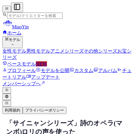
menu
search
MiaoYin
home
ホーム
view_in_ar
モデル
expand_more
女性モデル
男性モデル
アニメシリーズ
その他シリーズ
お宝シ
リーズ
deployed_code
ベースモデル
NEW
person
add_circle
assessment
photo_library
send
プロフィール
モデルを公開
カスタム
アルバム
チュ
menu_book
ートリアル
アップデート
north_east
メンバーシップへ
light_mode
language
format_list_bulleted
利用規約
プライバシーポリシー
「サイニャンシリーズ」詩のオペラ(マ
RVCボイスモデル
ンボ)ロリの声を使った