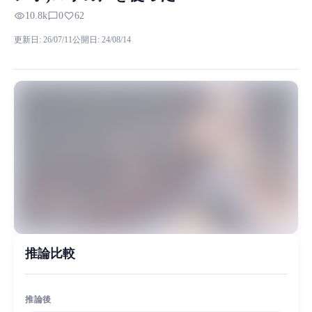
RVCボイスモデルの試聴、モデル詳細、ダウンロード情報をMiaoYi
visibility
chat_bubble_outline
favorite
10.8k
0
62
中国語と日本語の両方で新しい詩劇(マンボ)モデルを支持しています(短編動画用):
更新日
:
26/07/11
公開日
:
24/08/14
MiaoYin Original Content. Official source: https://klrvc.com. Source: 
rvc, ダウンロード, 無料, 詩、歌、演劇の作曲も待っています, 
女性モデル, モデルワークショップ
推論比較
推論後