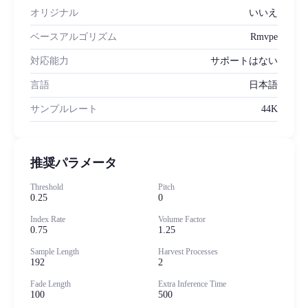
オリジナル
いいえ
ベースアルゴリズム
Rmvpe
対応能力
サポートはない
言語
日本語
サンプルレート
44K
推奨パラメータ
Threshold
Pitch
0.25
0
Index Rate
Volume Factor
0.75
1.25
Sample Length
Harvest Processes
192
2
Fade Length
Extra Inference Time
100
500