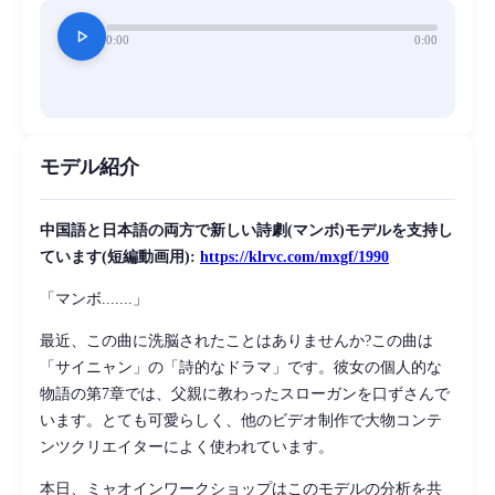
play_arrow
0:00
0:00
モデル紹介
中国語と日本語の両方で新しい詩劇(マンボ)モデルを支持し
ています(短編動画用):
https://klrvc.com/mxgf/1990
「マンボ.......」
最近、この曲に洗脳されたことはありませんか?この曲は
「サイニャン」の「詩的なドラマ」です。彼女の個人的な
物語の第7章では、父親に教わったスローガンを口ずさんで
います。とても可愛らしく、他のビデオ制作で大物コンテ
ンツクリエイターによく使われています。
本日、ミャオインワークショップはこのモデルの分析を共